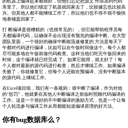
的机器上编译起来都很好，但他们忘记把源文 件添加到代码
库里了。所以他们锁定了机器就回家去了，比较健忘也比较高
兴。但其他人都不能继续工作了，所以他们也不得不很不愉快
地卷铺盖回家了。
打 断编译是很糟糕的（也很常见的），但它能帮助程序员每
天都编译代码，以确保不会出现没有预兆的编译中断。在大型
团队里面，一个很好的确保中断能迅速修复的 方法是每天下
午都对代码进行编译，比如可以在午饭时间做这个。每个人都
尽可能多地在午饭前做代码检查。这样当他们吃完午饭回来的
时候，这个编译就已经完成 了。如果它能用，就太好了！每
个人都对最新的源代码进行检查，然后才继续工作。如果编译
失败了，你就修复它，但每个人还能在预编译、没有中断版本
的源代码 上继续工作。
在Excel项目组，我们有一条规则：谁中断了编译，作为对他
的“惩罚”，他就要在其他人中断编译之前临时照顾代码编译的
工作。这是一个很好的不中断编译的激励方式，也是一个让每
个人轮流参与编译工作从而都能知道编译原理的好方法。
你有bug数据库么？