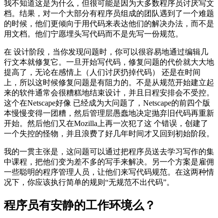
我不知道这是为什么，但很可能是因为大多数程序员讨厌写文
档。结果，对一个大部分有程序员组成的团队遇到了一个难题
的时候，他们更倾向于用代码来表达他们的解决办法，而不是
用文档。他们宁愿埋头写代码而不是先写一份规范。
在 设计阶段，当你发现问题时，你可以很容易地通过编辑几
行文本就修复它。一旦开始写代码，修复问题的代价就大大地
提高了，无论在感情上（人们讨厌扔掉代码） 还是在时间
上，所以这时候修复问题是有阻力的。不是从规范开始建立起
来的软件通常会很糟糕地结束设计，并且日程安排会不受控。
这个在Netscape好像 已经成为大问题了，Netscape的前四个版
本慢慢变得一团糟，然后管理层愚蠢地决定抛弃旧代码再重新
开始。然后他们又在Mozilla上再一次犯了这 个错误，创建了
一个失控的怪物，并且浪费了好几年时间才又回到初始阶段。
我的一贯主张是，这问题可以通过把程序员送去学习写作的集
中课程，把他们变为差不多的写手来解决。另一个方案是雇佣
一些聪明的程序管理人员，让他们来写代码规范。在这两种情
况下，你应该执行简单的规则“无规范不出代码”。
程序员有安静的工作环境么？