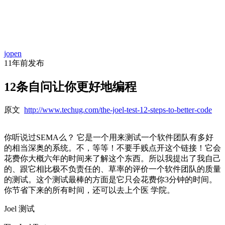
首
资
项
文
问
经
代
页
jopen
讯
目
库
答
验
码
11年前
发布
12条自问让你更好地编程
原文
http://www.techug.com/the-joel-test-12-steps-to-better-code
你听说过SEMA么？ 它是一个用来测试一个软件团队有多好
的相当深奥的系统。不，等等！不要手贱点开这个链接！它会
花费你大概六年的时间来了解这个东西。所以我提出了我自己
的、跟它相比极不负责任的、草率的评价一个软件团队的质量
的测试。这个测试最棒的方面是它只会花费你3分钟的时间。
你节省下来的所有时间，还可以去上个医 学院。
Joel 测试