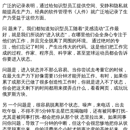
广泛的记录表明，通过给知识型员工提供空间、安静和隐私就
能提高生产力。经典的软件管理书《人件》就广泛地记录了生
产力受益于这些方面。
问 题来了。我们都知道知识型员工随着“灵感流动”工作最
好，就是我们所说的“进入状态”，在哪里他们会全身心专注于
他们的工作，并且完全脱离了周围的环境。 通过绝对的专
注，他们忘记了时间，产生出伟大的代码。这是他们把工作完
成的过程。作家、程序员、科学家，甚至篮球运动员都会告诉
你要进入状态。
问题是，进入状态并不那么容易。当你尝试去考量它的时候，
在最大生产力下好像需要15分钟才能开始工作。有时，如果你
累了或那天已做了很多创造性工作时，你就是进入不了状态，
你会把这天剩下的时间都用来摆弄点什么，看看网页，或玩玩
俄罗斯方块。
另 一个问题是，很容易脱离那个状态。噪声，来电话，出去
吃午饭，不得不开5分钟车去星巴克喝咖啡，还有被同事打扰–
尤其是被同事打扰–都会把你从那个状 态里拉出来。如果同事
问你问题，导致了一分钟的中断，但这个会很悲惨地把你从状
态里脱离出来，你的话费半个小时才能再次变的高效起来，你