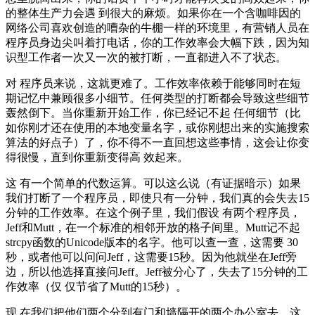
的整体生产力会遇 到很大的麻烦。如果你在一个含咖啡因的
网络公司喜欢创造的嘈杂的牛棚一样的环境里，有营销人员在
程序员身边尖叫着打电话，你的工作效率会大幅下跌，因为知
识型工作者一次又一次的被打断，一直都进入不了状态。
对 程序员来说，这就更难了。工作效率依赖于能够同时在短
期记忆中兼顾很多小细节。任何类型的打断都会导致这些细节
轰然倒下。当你重新开始工作，你已经记不起 任何细节（比
如你刚才还在使用的本地变量名字，或你刚想出来的实施搜索
算法的好点子）了，你不得不一直回想这些事情，这会让你变
得很慢，直到你重新变得高 效起来。
这 有一个简单的代数运算。可以这么说（有证据暗示）如果
我们打断了一个程序员，即使只有一分钟，我们真的会失去15
分钟的工作效率。在这个例子里，我们假设 有两个程序员，
Jeff和Mutt，在一个标准的相邻开放的格子间里。Mutt记不起
strcpy函数的Unicode版本的名字。他可以查一查，这需要 30
秒，或者他可以问问Jeff，这需要15秒。因为他就坐在Jeff旁
边，所以他选择直接问Jeff。Jeff被分心了，失去了15分钟的工
作效率（仅 仅节省了Mutt的15秒）。
现 在我们把他们两个分到有门和墙隔开的两个办公室去。这