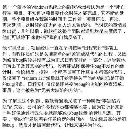
第 一个版本的Windows系统上的微软Word被认为是一个“死亡
行军”项目。不知道这项目要什么时候才能完成，它不断的延
期。整个项目组在荒谬的时间里 工作着，项目再次、再次、
再次延期，这时候的压力的令人难以置信的。当讨厌的事情最
终出货，几年以后，微软把这整个团队都送到坎昆去度假了，
他们可以静下 来做些严重的自我反省了。
他 们意识到，项目经理一直在坚持按照“日程安排”部署工
作，而程序员们只是头脑简单的赶紧完成敲代码的过程，又因
为修复bug阶段并没有成为正式日程安排的 一部分，这导致他
们写出了及其恶劣的代码。没有能试图保持住bug不发作的倒
计时。恰恰相反，据说一个程序员写了计算文本行高的代码，
仅仅写了 “renturn 12;”然后就开始等待关于他的功能总是正确
的bug报道。日程安排仅仅是即将变为bug的功能的检查清单。
事后，这个被称为“无穷大缺陷的方法”。
为 了解决这个问题，微软普遍地采取了一种叫做“零缺陷方
法”的东西。公司的许多程序员都咯咯地笑，因为它听起来是
一种好像通过行政法令就能够减少bug数量 的管理思想。其
实，“零缺陷”意味着在任意给定的时间内，优先级最高的是消
除bug，然后才是编写新代码。让我来讲讲为什么。