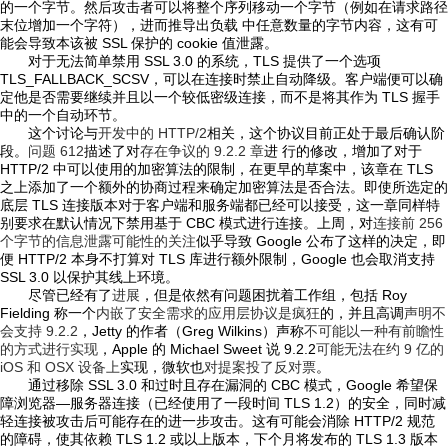
的一个字节。然后攻击者可以将整个序列移动一个字节（例如在请求路径
末位增加一个字符），进而推导出负载 中任意数量的字节内容，这有可
能会导致本该被 SSL 保护的 cookie 值泄露。
对于无法简单禁用 SSL 3.0 的系统，TLS 提供了一个选项
TLS_FALLBACK_SCSV，可以在连接时禁止自动降级。客户端便可以确
定他是否需要继续并且以一个较低密级连接，而不是将其作为 TLS 握手
中的一个自动环节。
这个讨论与
开发中的 HTTP/2
相关，这个协议目前正处于最后确认阶
段。
问题 612
描述了对
存在争议的 9.2.2 章
进 行的修改，增加了对于
HTTP/2 中可以使用的加密算法的限制，在更早的草案中，该章在 TLS
之上添加了一个额外的协商过程来确定加密算法是否合法。即使所选定的
底层 TLS 连接版本对于客户端和服务端都已经可以接受，这一章同样特
别要求在默认情况下禁用基于 CBC 模式进行连接。上周，对
连接前 256
个字节的信息泄露可能性的关注
似乎导致 Google 公布了这样的决定，即
便 HTTP/2 本身不打算对 TLS 库进行额外限制，Google 也会取消支持
SSL 3.0 以保护其线上环境。
尽管已经有了
进展
，但是依然有问题困扰着工作组，包括 Roy
Fielding 称一个
内嵌了安全需求的应用层协议是疯狂
的，并且高调
声明不
会支持 9.2.2
，Jetty 的作者（Greg Wilkins）声称
不可能以一种有前瞻性
的方式进行实现
，Apple 的 Michael Sweet 说 9.2.2
可能无法在约 9 亿的
iOS 和 OSX 设备上
实现，微软也
对提案投了反对票
。
通过移除 SSL 3.0 和过时且存在漏洞的 CBC 模式，Google 希望保
障浏览器—服务器连接（已经使用了一段时间 TLS 1.2）的安全，同时减
轻连接被攻击后可能存在的进一步攻击。这有可能会消除 HTTP/2 规范
的障碍，使其依赖 TLS 1.2 或以上版本，下个月将发布的 TLS 1.3 版本