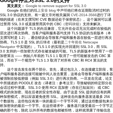
Google停止对SSL 3.0的支持
英文原文：
Google to remove support for SSL 3.0
Google 在他们的
线上安全 blog
中
声明
他们将在近期取消对过时的
SSL 3.0 协议的支持。有一篇
文章
对相关漏洞
CVE-2014-3566
进行了详
细的描述（在本文撰写时 CVE 数据还处于保密状态）。这个漏洞可以通
过禁用 SSL 3.0 或直接禁用其中的 CBC（
密码块链
）支持来解决。
这个问题源于 TLS 的向后兼容，它允许在会话无法完成时在较低的
层次进行再次协商。当客户端和服务器均支持 TLS 协议的当前版本（本
文撰写时是 1.2），通信错误会导致客户端和服务器在较低一层进行再次
协商。TLS 1.0 是 SSL 的
后继者
（最初是
二十年前在 Netscape
Navigator
中实现的）。TLS 1.0 的实现允许回退到 SSL 3.0，而 SSL
3.0 支持的一些加密方式存在被攻破的可能。TLS 的新版本中禁用了一些
加密算法 —— 例如八年前的 TLS 1.1 取消了一些可能被攻击的 CBC 算
法，而在下一个规范中 TLS 1.3 取消了对所有 CBC 和 RC4 算法的支
持。
这个攻击发生在两个部分。首先，通过包注入，在连接建立阶段，客
户端和服务器的连接可能被中间人攻击重置，这将会导致客户端和服务器
被强制在较低密级（例如 SSL 3.0）进行再次协商。一旦攻击完成，论文
中所描述的 POODLE 攻击（译者注：参考
这里
）导致秘钥的特定部分在
会话过程中泄露。SSL 3.0 使用 RC4 流加密（存在已知
漏洞
） 或 CBC
模式的块加密。现在后者的安全性存疑。由于这是 SSL 提供的仅有的两
种加密模式，所以应该避免使用 SSL。这种攻击向服务器发送最多 256
个数据包，这些包仅有第一块的最后一个字节不同，通过这些数据包来分
析加密块的最后一个字节。在这些请求中，服务器只接受最后一个字节正
确的那个包，除此 以外所有的数据包都被拒绝，这样就泄露了传输信息