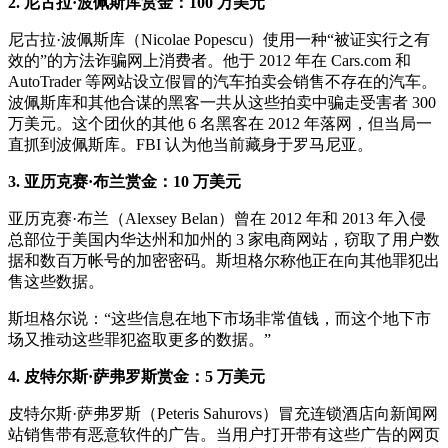
2. 尼古拉·波佩斯库赏金：100 万美元
尼古拉·波佩斯库（Nicolae Popescu）使用一种“被证实行之有
效的”的方法诈骗网上消费者。他于 2012 年在 Cars.com 和
AutoTrader 等网站设立假冒的汽车拍卖会销售不存在的汽车。
波佩斯库和其他合谋的黑客一共从这些拍卖中骗走受害者 300
万美元。这个团伙的其他 6 名黑客在 2012 年落网，但当局一
直抓到波佩斯库。FBI 认为他当前藏身于罗马尼亚。
3. 亚历克赛·布兰赏金：10 万美元
亚历克赛·布兰（Alexsey Belan）曾在 2012 年和 2013 年入侵
总部位于美国内华达州和加州的 3 家电商网站，窃取了用户数
据和数百万帐号的加密密码。斯坦格尔称他正在向其他罪犯出
售这些数据。
斯坦格尔说：“这些信息在地下市场非常值钱，而这个地下市
场又推动这些罪犯盗取更多的数据。”
4. 皮特尔斯·萨弗罗斯赏金：5 万美元
皮特尔斯·萨弗罗斯（Peteris Sahurovs）冒充连锁酒店向新闻网
站销售带有恶意软件的广告。当用户打开带有这些广告的网页