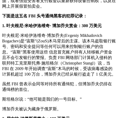
据，或者强迫受害者支付赎金以重新获得设备控制权，以及在
网上开展假冒拍卖会。
下面是这五名 FBI 头号通缉黑客的犯罪记录：
1. 叶夫根尼·米哈伊洛维奇· 博加乔夫赏金：300 万美元
叶夫根尼·米哈伊洛维奇·博加乔夫(Evgeniy Mikhailovich
Bogachev)是“宙斯”(ZouS)木马背后的主谋。该木马盗取银行账
号、密码和安全提问等任何可以用来控制银行账户的信
息。“宙斯”黑客使用这些 信息冒充账户持有人转移账户资金
且不会引发银行的警报。负责 FBI 网络部门计算机入侵科的
联邦特工克里斯托弗·施坦格尔（Christopher Stangl）说，当
FBI 在 2009 年开始调查“宙斯”木马的时候，受该病毒感染的
计算机超过 100 万台，博加乔夫已经从银行盗走了 1 亿美元。
虽然 FBI 曾表示会同等对待所有通缉犯，但博加乔夫仍排在
通缉榜的首位。
斯坦格尔说：“他可能是我们的一号目标。”
博加乔夫被认为藏身于俄罗斯。