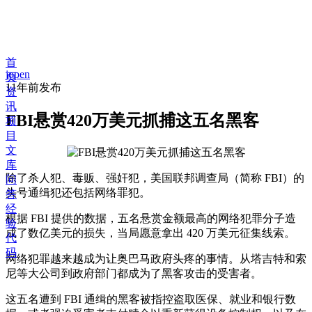
首
jopen
页
11年前
发布
资
讯
FBI悬赏420万美元抓捕这五名黑客
项
目
文
库
除了杀人犯、毒贩、强奸犯，美国联邦调查局（简称 FBI）的
问
头号通缉犯还包括网络罪犯。
答
经
根据 FBI 提供的数据，五名悬赏金额最高的网络犯罪分子造
验
成了数亿美元的损失，当局愿意拿出 420 万美元征集线索。
代
码
网络犯罪越来越成为让奥巴马政府头疼的事情。从塔吉特和索
尼等大公司到政府部门都成为了黑客攻击的受害者。
这五名遭到 FBI 通缉的黑客被指控盗取医保、就业和银行数