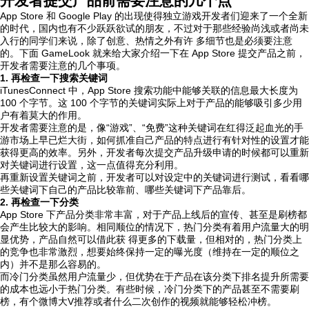
开发者提交产品前需要注意的几个点
App Store 和 Google Play 的出现使得独立游戏开发者们迎来了一个全新
的时代，国内也有不少跃跃欲试的朋友，不过对于那些经验尚浅或者尚未
入行的同学们来说，除了创意、热情之外有许 多细节也是必须要注意
的。下面 GameLook 就来给大家介绍一下在 App Store 提交产品之前，
开发者需要注意的几个事项。
1. 再检查一下搜索关键词
iTunesConnect 中，App Store 搜索功能中能够关联的信息最大长度为
100 个字节。这 100 个字节的关键词实际上对于产品的能够吸引多少用
户有着莫大的作用。
开发者需要注意的是，像“游戏”、“免费”这种关键词在红得泛起血光的手
游市场上早已烂大街，如何抓准自己产品的特点进行有针对性的设置才能
获得更高的效率。另外，开发者每次提交产品升级申请的时候都可以重新
对关键词进行设置，这一点值得充分利用。
再重新设置关键词之前，开发者可以对设定中的关键词进行测试，看看哪
些关键词下自己的产品比较靠前、哪些关键词下产品靠后。
2. 再检查一下分类
App Store 下产品分类非常丰富，对于产品上线后的宣传、甚至是刷榜都
会产生比较大的影响。相同顺位的情况下，热门分类有着用户流量大的明
显优势，产品自然可以借此获 得更多的下载量，但相对的，热门分类上
的竞争也非常激烈，想要始终保持一定的曝光度（维持在一定的顺位之
内）并不是那么容易的。
而冷门分类虽然用户流量少，但优势在于产品在该分类下排名提升所需要
的成本也远小于热门分类。有些时候，冷门分类下的产品甚至不需要刷
榜，有个微博大V推荐或者什么二次创作的视频就能够轻松冲榜。