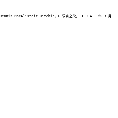
/p>     <p> Dennis MacAlistair Ritchie，C 语