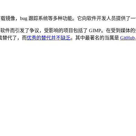
供源码库、下载镜像，bug 跟踪系统等多种功能。它向软件开发人员提
绑商业软件而引发了争议，受影响的项目包括了 GIMP。在受到媒体的指
找替代了，而
优秀的替代并不缺乏
。其中最著名的当属是
GitHub