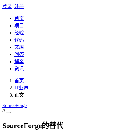
登录
注册
首页
项目
经验
代码
文库
问答
博客
资讯
首页
IT业界
正文
SourceForge
0
SourceForge的替代