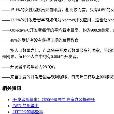
——15.1%的女性程序员来自印度，相比较而言，只有4.8%
——17.7%的开发者想学习如何为Android开发应用，这也让
——Objective-C开发者每年的平均薪水最高，约为98828美
——48%的受访者没有获得正规的编程教育。
——按人口数量之比，卢森堡是开发者数量最多的国家，平均每
是刚果，每1000人当中约有0.004个开发者。
——开发者平均年龄为28.9岁。
——来自挪威的开发者最喜欢喝咖啡，每天喝三杯以上的咖啡
相关资讯
开发者那些事：超90%是男性 在家办公挣得多
BSD 的那些事
HTTP/2的那些事