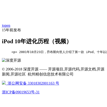
首
资
项
文
问
经
代
页
jopen
讯
目
库
答
验
码
15年前
发布
iPod 10年进化历程（视频）
     <p> 2001年10月23日，乔布斯向世人介绍了第一款 iPod。十年以后，iPod 
© 2006-2018 深度开源 —— 开源项目,开源代码,开源文档,开源
新闻,开源社区 杭州精创信息技术有限公司
浙公网安备 33018302001163 号
浙ICP备09019653号-31