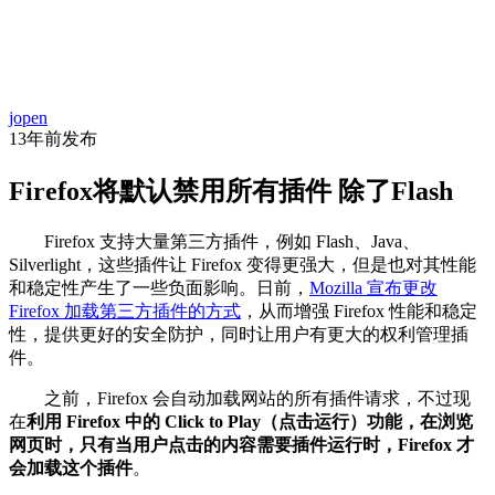
首
资
项
文
问
经
代
页
jopen
讯
目
库
答
验
码
13年前
发布
Firefox将默认禁用所有插件 除了Flash
Firefox 支持大量第三方插件，例如 Flash、Java、
Silverlight，这些插件让 Firefox 变得更强大，但是也对其性能
和稳定性产生了一些负面影响。日前，
Mozilla 宣布更改
Firefox 加载第三方插件的方式
，从而增强 Firefox 性能和稳定
性，提供更好的安全防护，同时让用户有更大的权利管理插
件。
之前，Firefox 会自动加载网站的所有插件请求，不过现
在
利用 Firefox 中的 Click to Play（点击运行）功能，在浏览
网页时，只有当用户点击的内容需要插件运行时，Firefox 才
会加载这个插件
。