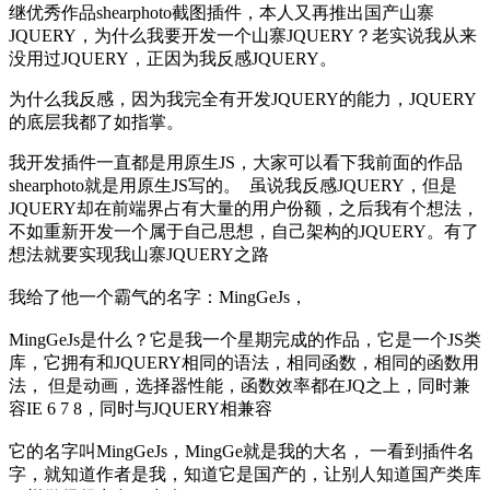
继优秀作品shearphoto截图插件，本人又再推出国产山寨
JQUERY，为什么我要开发一个山寨JQUERY？老实说我从来
没用过JQUERY，正因为我反感JQUERY。
为什么我反感，因为我完全有开发JQUERY的能力，JQUERY
的底层我都了如指掌。
我开发插件一直都是用原生JS，大家可以看下我前面的作品
shearphoto就是用原生JS写的。 虽说我反感JQUERY，但是
JQUERY却在前端界占有大量的用户份额，之后我有个想法，
不如重新开发一个属于自己思想，自己架构的JQUERY。有了
想法就要实现我山寨JQUERY之路
我给了他一个霸气的名字：MingGeJs，
MingGeJs是什么？它是我一个星期完成的作品，它是一个JS类
库，它拥有和JQUERY相同的语法，相同函数，相同的函数用
法， 但是动画，选择器性能，函数效率都在JQ之上，同时兼
容IE 6 7 8，同时与JQUERY相兼容
它的名字叫MingGeJs，MingGe就是我的大名， 一看到插件名
字，就知道作者是我，知道它是国产的，让别人知道国产类库