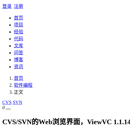
登录
注册
首页
项目
经验
代码
文库
问答
博客
资讯
首页
软件编程
正文
CVS
SVN
0
CVS/SVN的Web浏览界面，ViewVC 1.1.1