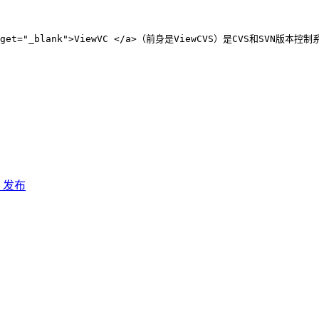
target="_blank">ViewVC </a>（前身是ViewCVS）是CVS和SVN版本控制系统的
6 发布