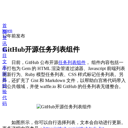
首
jopen
页
12年前
发布
资
讯
GitHub开源任务列表组件
项
目
文
日前，GitHub 公布开源
任务列表组件
， 组件内容包括一
库
个打包为 Gem 的 HTML 渲染管道过滤器、Javascript 前端列表
问
更新行为、Ruby 模型任务列表、CSS 样式标记任务列表。另
答
外，还扩充了 Gist 和 Markdown 文件，以帮助白宫将代码带入
经
到公共领域，并使 waffle.io 和 GitHub 的任务列表无缝整合。
验
代
码
如图所示，你可以自行选择列表，文本会自动进行更新。