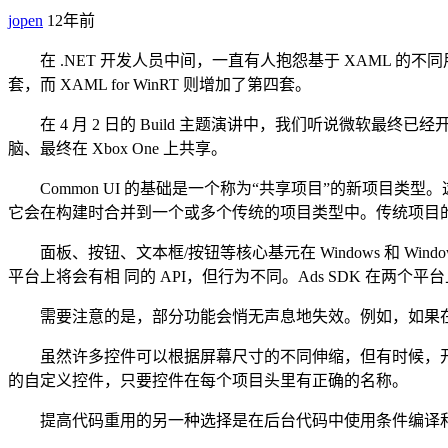
jopen
12年前
在 .NET 开发人员中间，一直有人抱怨基于 XAML 的不同用户界面种类太
套，而 XAML for WinRT 则增加了第四套。
在 4 月 2 日的 Build 主题演讲中，我们听说微软最终已经开始
脑、最终在 Xbox One 上共享。
Common UI 的基础是一个称为“共享项目”的新项目类型。这是
它会在构建时合并到一个或多个传统的项目类型中。传统项目的非正式名
面板、按钮、文本框/按钮等核心基元在 Windows 和 Windows
平台上将会有相 同的 API，但行为不同。Ads SDK 在两个平
需要注意的是，部分功能会悄无声息地失效。例如，如果在 Comma
虽然许多控件可以根据屏幕尺寸的不同伸缩，但有时候，开
的自定义控件，只要控件在每个项目头里有正确的名称。
提高代码重用的另一种选择是在后台代码中使用条件编译和#i