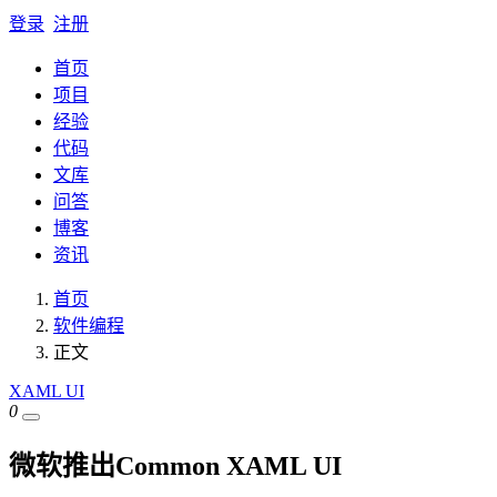
登录
注册
首页
项目
经验
代码
文库
问答
博客
资讯
首页
软件编程
正文
XAML UI
0
微软推出Common XAML UI