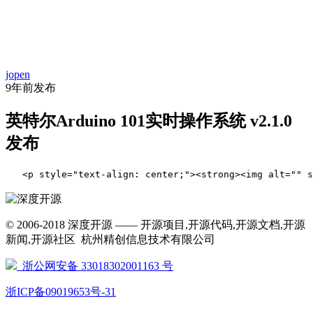
首
资
项
文
问
经
代
页
jopen
讯
目
库
答
验
码
9年前
发布
英特尔Arduino 101实时操作系统 v2.1.0
发布
   <p style="text-align: center;"><strong><img al
© 2006-2018 深度开源 —— 开源项目,开源代码,开源文档,开源
新闻,开源社区 杭州精创信息技术有限公司
浙公网安备 33018302001163 号
浙ICP备09019653号-31