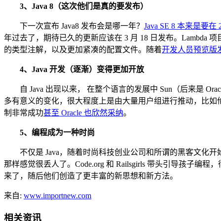
3、Java 8（这次他们是真的要发布）
下一次宣布 Java8 发布会是哪一年？
Java SE 8 本来是要在
年过去了，期待已久的更新应该在 3 月 18 日发布。Lambda 项目为
的类型注解，以及更加紧凑的配置文件。随着
开发人员预览版
4、Java 开发（逐渐）变得更加开放
自 Java 出现以来， 在整个语言的发展中 Sun（后来是 O
多有意义的变化，很大程度上是由大量用户组进行推动，比如伦敦的 Jav
制非常成功
甚至 Oracle 也欣然采纳
。
5、编程成为一种时尚
不仅是 Java，随着时尚科技创业公司和所谓的黑客文化开
那样感觉很丢人了。Code.org 和 Railsgirls 带头
来了，随后他们创造了更丰富的新思想和新方法。
来自:
www.importnew.com
相关资讯