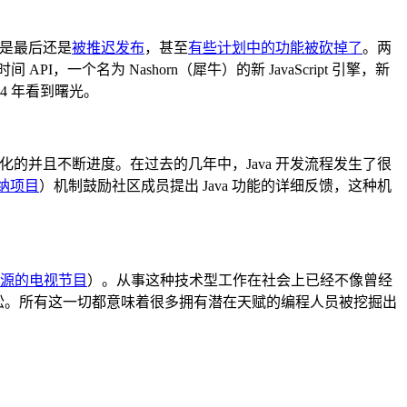
但是最后还是
被推迟发布
，甚至
有些计划中的功能被砍掉了
。两
PI，一个名为 Nashorn（犀牛）的新 JavaScript 引擎，新
14 年看到曙光。
是民主化的并且不断进度。在过去的几年中，Java 开发流程发生了很
采纳项目
）机制鼓励社区成员提出 Java 功能的详细反馈，这种机
 起源的电视节目
）。从事这种技术型工作在社会上已经不像曾经
础变得更加轻松。所有这一切都意味着很多拥有潜在天赋的编程人员被挖掘出