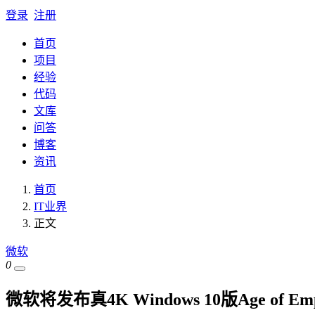
登录
注册
首页
项目
经验
代码
文库
问答
博客
资讯
首页
IT业界
正文
微软
0
微软将发布真4K Windows 10版Age of Em