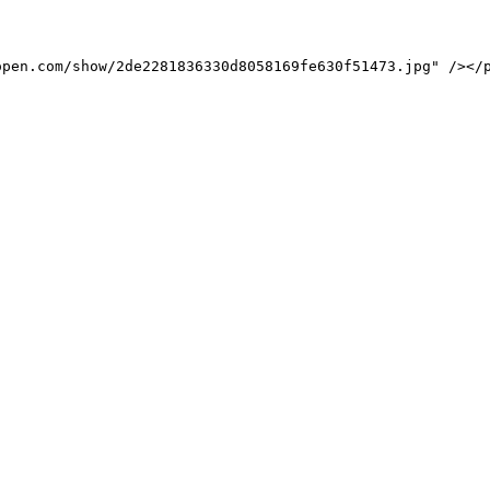
.open-open.com/show/2de2281836330d8058169fe630f51