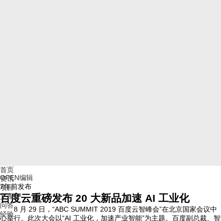
首页
OPEN编辑
资讯
7年前
发布
项目
文库
百度云重磅发布 20 大新品加速 AI 工业化
问答
8 月 29 日，“ABC SUMMIT 2019 百度云智峰会”在北京国家会议中
经验
心举行。此次大会以“AI 工业化，加速产业智能”为主题。百度副总裁、智