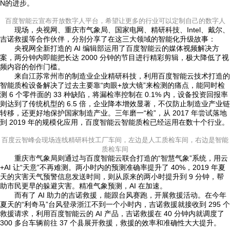
N的进步。
百度智能云宣布开放数字人平台，希望让更多的行业可以定制自己的数字人
现场，央视网、重庆市气象局、国家电网、精研科技、Intel、戴尔、
吉诺救援等合作伙伴，分别分享了在这三大领域的智能化升级故事：
央视网全新打造的 AI 编辑部运用了百度智能云的媒体视频解决方
案，两分钟内即能把长达 2000 分钟的节目进行精彩剪辑，极大降低了视
频内容的创作门槛。
来自江苏常州市的制造业企业精研科技，利用百度智能云技术打造的
智能质检设备解决了过去主要靠“肉眼+放大镜”来检测的痛点，能同时检
测 6 个零件面的 33 种缺陷，将漏检率控制在 0.1% 内，设备投资回报率
则达到了传统机型的 6.5 倍，企业降本增效显著，不仅防止制造业产业链
转移，还更好地保护国家制造产业。三年磨一“检”，从 2017 年尝试落地
到 2019 年的规模化应用，百度智能云智能质检已经运用在数十个行业。
百度云智峰会现场连线精研科技工厂车间，左边是人工质检车间，右边是智能
质检车间
重庆市气象局则通过与百度智能云联合打造的“智慧气象”系统，用云
+AI 让“天意”不再难测。两小时内的预测准确率提升了 40%，2019 年夏
天的灾害天气预警信息发送时间，则从原来的两小时提升到 9 分钟，帮
助市民更早的躲避灾害。精准气象预测，AI 在加速。
而有了 AI 助力的吉诺救援，能跟台风赛跑，开展救援活动。在今年
夏天的“利奇马”台风登录浙江不到一个小时内，吉诺救援就接收到 295 个
救援请求，利用百度智能云的 AI 产品，吉诺救援在 40 分钟内就调度了
300 多台车辆前往 37 个县展开救援，救援的效率和准确性大大提升。