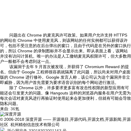
问题出在 Chrome 的麦克风许可政策。如果用户允许支持 HTTPS
的网站在 Chrome 中使用麦克风，则该网站的任何实例都可以获得该许
可，包括不受注意的在后台弹出的窗口，且由于代码是在另外的窗口执行
的，所以 Chrome 的录制图标并不会显示出来。即从表面上看，该网站
并没有访问计算机。唯一的办法是人工撤销麦克风权限许可，但大多数用
户一般都不会考虑到这一点。
该漏洞于去年 9 月首次被发现，并获得了 Chromium Reward 的提
名。但由于 Google 工程师很容易就隔离了此问题，所以尚未对用户桌面
版的 Chrome 进行修补。Google 发言人称，该公司认为这个漏洞并非立
即威胁，因为用户首先需要为要求语音识别的每个网站进行激活。
除了 Chrome 以外，许多要求更多富有攻击性权限的新型应用有可
能还会引发更大的问题。像 Hangouts 这样的浏览器内服务在用户无需为
每次会话对麦克风进行再验证时使用起来会更加便利，但就有可能会导致
隐私问题。
来自:
36氪
© 2006-2018 深度开源 —— 开源项目,开源代码,开源文档,开源新闻,开源
社区 杭州精创信息技术有限公司
浙公网安备 33018302001163 号