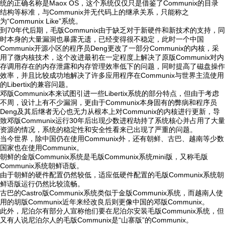
统的正确名称是Maox OS，这个系统仅仅只是借鉴了Communix的目录
结构等标准，与Communix并无代码上的继承关系，只能称之
为“Communix Like”系统。
到70年代后期，毛版Communix由于缺乏对于新硬件和新技术的支持，同
时本身的大量漏洞也暴露无遗，已经变得很不稳定，此时一个中国
Communix开源小区的程序员Deng更改了一部分Communix的内核，采
用了微内核技术，这个改进最初在一定程度上解决了原版Communix对内
存调用存在的内存泄露和内存管理效率低下的问题，同时提高了磁盘操作
效率，并且比较成功地解决了许多应用程序在Communix与世界主流使用
的Libertix的兼容问题。
邓版Communix本来试图引进一些Libertix系统的部分特点，但由于考虑
不周，设计上有不少漏洞，更由于Communix本身固有的弊病和程序员
Deng及其后继者无心也无力从根本上对Communix的内核进行更新，导
致邓版Communix运行30年后出现少数进程劫持了系统核心并占用了大量
资源的情况，系统的稳定性和安全性看来已出现了严重的问题。
当今世界，除中国仍在使用Communix外，还有朝鲜、古巴、越南等少数
国家也在使用Communix。
朝鲜的金版Communix系统是毛版Communix系统mini版，又称毛版
Communix系统朝鲜语版。
由于朝鲜的硬件配置仍然较低，适应低硬件配置的毛版Communix系统朝
鲜语版运行仍然比较流畅。
古巴的Castro版Communix系统类似于金版Communix系统，而越南人使
用的胡版Communix近年来经改良后则更像中国的邓版Communix。
此外，尼泊尔有部分人宣称他们要在尼泊尔安装毛版Communix系统，但
又有人说尼泊尔人的毛版Communix是“山寨版”的Communix。