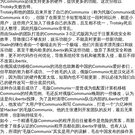
为Communix必须支持更多的硬件，提供更多的功能。这次分歧以
Trotsky失败告终。
Trotsky和他的团队后来开发了自己的Communix（称为托版Communix或
Communix 4.0），但除了在斯里兰卡短暂地装过一段时间以外，都是小
用户，这些用户又加入了很多自己的东西，且互相不统一，Trotsky死后
没人整理，因此托版Communix非常乱。
而由Stalin的团队打造的Communix 3.0正式版因为过于注重系统安全和
效率，导致接口不够友好，娱乐功能少，不能及时更新一些新功能。
Stalin的继任者由一个极端走向另一个极端，他们片面追求漂亮接口和娱
乐功能，甚至干脆向欧美的Libertix购买这些功能，放弃了系统安全和效
率，更不对代码作任何优化，导致系统经常当机和被黑客入侵，最后不得
不改装Libertix。
在俄国成功移植Communix的消息也鼓舞着中国的Communix爱好者们，
但早期的努力都不成功。一个姓毛的人说，俄版Communix光是汉化还不
行，因为我们的硬件配置太低，短期内也不可能更新，所以必须为我们自
己的硬件改写一部分底层代码。
这种办法最后成功了，毛版Communix一度曾成为低配置计算机移植
Communix的经典范例。毛还反对俄版Communix晚期的一些修改，认为
这是向Libertix投降。为了及时清理Communix队伍内部的Libertix代理
人，他发动广大用户学Communix和写 Communix，打造一个“六亿神州
皆Hacker”的毛版Communix。他的主张遭到开发团队的反对，最后无果
而终，但影响持续至今。
如今，一个精通毛版Communix的程序员往往被看作是危险的黑客，而那
些拿了很多认证的Communix程序员都在跟Libertix学接轨。也有人认
为，所谓的“毛版Communix”其实是用户的误解，毛在中国发布的操作系