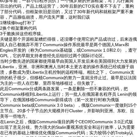
60多年前，一群小白程序员扒了一个俄罗斯的开源框架，写了几行漏洞
百出的代码，产品上线运营了，30年后新的CTO实在看不下去了，重构
了部分代码，但框架依旧是旧的，又过了30年新代码和就框架严重不兼
容，产品濒临崩溃，用户流失严重，这时我们该
1继续修bug打补丁
2换个框架重构代码
3干脆换掉这些程序猿。
关键是那个开源框架糟烂得很，还没哪个使用它的产品成功过，后来连俄
国人自己都抛弃不用了Communix操作系统最早是两个德国人Marx和
Engles开发的（称为Communix基础版，或Communix 1.0和2.0），遵守
GPL，它的早期支持者曾经先后组织过两个国际讨论区。
当时少数先进的国家都使用最早由英国人开发后来在美国得到大力发展的
Libertix，亚洲、非洲和澳洲人当时本土更古老的操作系统已经或濒于崩
溃，多数成为受Libertix主机控制的远程终端。相比之下， Communix支
持的机子很少，但移植Communix的努力一直就没停止过。最早是以法国
为主的一些人在巴黎、里昂等地移植过，但失败了。
此后Communix分成两条路发展，一条是删除一些不兼容的代码，把
Communix移植到Libertix上运行；另一批人在俄国著名程序员 Lenin的领
导下，在俄国移植Communix获得成功（第一次发行时称为俄版
Communix beta或Communix 3.0 beta），俄版Communix一度做到15个
主节点、20多个子节点的大规模并行Cluster，并影响到亚洲、东欧、拉
美等一些地方。
在Lenin之后，俄版Communix项目的两个CEO对Communix 3.0正式版
出现了意见分歧。势力强大的Stalin重视系统安全和运行效率，认为需要
在已有的基础上继续优化俄版Communix代码；实力较弱小的Trotsky认