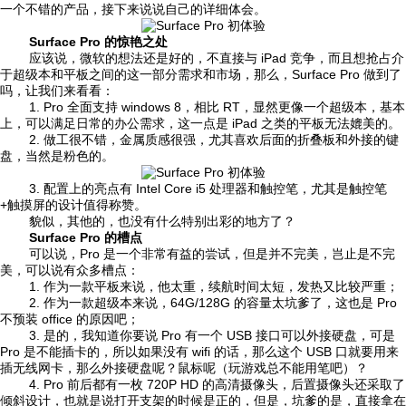
一个不错的产品，接下来说说自己的详细体会。
Surface Pro 的惊艳之处
应该说，微软的想法还是好的，不直接与 iPad 竞争，而且想抢占介
于超级本和平板之间的这一部分需求和市场，那么，Surface Pro 做到了
吗，让我们来看看：
1. Pro 全面支持 windows 8，相比 RT，显然更像一个超级本，基本
上，可以满足日常的办公需求，这一点是 iPad 之类的平板无法媲美的。
2. 做工很不错，金属质感很强，尤其喜欢后面的折叠板和外接的键
盘，当然是粉色的。
3. 配置上的亮点有 Intel Core i5 处理器和触控笔，尤其是触控笔
+触摸屏的设计值得称赞。
貌似，其他的，也没有什么特别出彩的地方了？
Surface Pro 的槽点
可以说，Pro 是一个非常有益的尝试，但是并不完美，岂止是不完
美，可以说有众多槽点：
1. 作为一款平板来说，他太重，续航时间太短，发热又比较严重；
2. 作为一款超级本来说，64G/128G 的容量太坑爹了，这也是 Pro
不预装 office 的原因吧；
3. 是的，我知道你要说 Pro 有一个 USB 接口可以外接硬盘，可是
Pro 是不能插卡的，所以如果没有 wifi 的话，那么这个 USB 口就要用来
插无线网卡，那么外接硬盘呢？鼠标呢（玩游戏总不能用笔吧）？
4. Pro 前后都有一枚 720P HD 的高清摄像头，后置摄像头还采取了
倾斜设计，也就是说打开支架的时候是正的，但是，坑爹的是，直接拿在