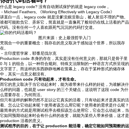
你的代码活着吗？
什么是 legacy code? 没有自动测试保护的就是 legacy code 。
－Michael Feathers, 《Working Effectively with Legacy Code》
讲直白一点，legacy code 就是没爹没娘没靠山，被人射后不理的产物。
谁都可能欺负它、弄坏它，简直就是一直像死了般却仍在线上活着的产品
代码。没有任何一个人喜欢跟死气沉沉的代码打交道。
图片来源：史上最强哲学入门
梵我合一中的重要概念：我存在的意义取决于感知这个世界，所以我存
在。
－古印度哲学家，耶耆尼伐尔克
Production code 本身的存在，其实是没有任何意义的，那就只是骨子里
0 与 1 的组合，以一种符合规则、特殊文法限制的一种语言方式所呈现的
文字罢了。而这样的东西静静地摊在萤幕上，存在于某种形式的储存体
中，其实一点意义都没有。
Production code 只有动起来，才有生命。
而它的意义取决于当它动起来时，能为谁带来什么样的好处，为谁解决什
么样的问题，也就是 user story 的三个关键点，这说明了这段 code 为什
么需要存在，为何而活。
但只有这样的解释仍然不足以让它真实的活着，只有动起来才是真实的活
着。怎么让它动起来呢？使用者该怎么用它呢？使用者的需求是什么呢？
最简单的方式就是用测试程序去模拟该怎么使用它，它会怎么动起来，当
它如同预期动起来时会有什么样的改变，就能为某些人带来价值，这才是
production 活着的意义。
测试程序的目的，在于让 production 能活着，确定它能如同预期般的运