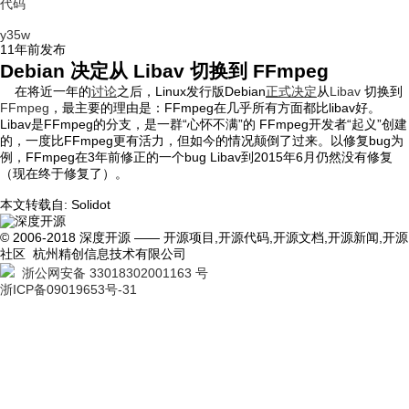
代码
y35w
11年前
发布
Debian 决定从 Libav 切换到 FFmpeg
在将近一年的
讨论
之后，Linux发行版Debian
正式决定
从
Libav
切换到
FFmpeg
，最主要的理由是：FFmpeg在几乎所有方面都比libav好。
Libav是FFmpeg的分支，是一群“心怀不满”的 FFmpeg开发者“起义”创建
的，一度比FFmpeg更有活力，但如今的情况颠倒了过来。以修复bug为
例，FFmpeg在3年前修正的一个bug Libav到2015年6月仍然没有修复
（现在终于修复了）。
本文转载自: Solidot
© 2006-2018 深度开源 —— 开源项目,开源代码,开源文档,开源新闻,开源
社区 杭州精创信息技术有限公司
浙公网安备 33018302001163 号
浙ICP备09019653号-31