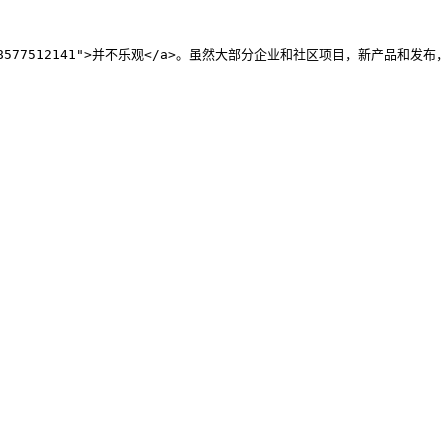
68577512141">并不乐观</a>。虽然大部分企业和社区项目，新产品和发布，都和往