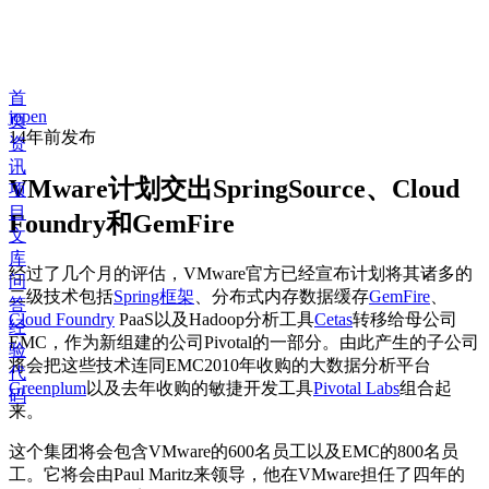
首
jopen
页
14年前
发布
资
讯
VMware计划交出SpringSource、Cloud
项
目
Foundry和GemFire
文
库
经过了几个月的评估，VMware官方已经宣布计划将其诸多的
问
二级技术包括
Spring框架
、分布式内存数据缓存
GemFire
、
答
Cloud Foundry
PaaS以及Hadoop分析工具
Cetas
转移给母公司
经
EMC，作为新组建的公司Pivotal的一部分。由此产生的子公司
验
将会把这些技术连同EMC2010年收购的大数据分析平台
代
Greenplum
以及去年收购的敏捷开发工具
Pivotal Labs
组合起
码
来。
这个集团将会包含VMware的600名员工以及EMC的800名员
工。它将会由Paul Maritz来领导，他在VMware担任了四年的