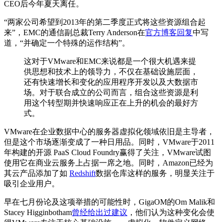
CEO后今年夏天离任。
“两家公司希望到2013年的第二季度正式将这些资源组合起
来”，EMC的通信副总裁Terry Anderson在
官方博客回复
中写
道，“并确定一个特殊的运作结构”。
这对于VMware和EMC来说都是一个很大机遇来提
供思想和技术上的领导力，不仅在基础设施层面，
还有快速增长和变化的应用程序开发以及大数据市
场。对于联合成立的公司而言，组合这些资源是利
用这个转型期并快速响应正在上升的机会的最好方
式。
VMware在企业数据中心的服务器虚拟化领域依旧是主导者，
但是这个市场逐渐变成了一种日用品。同时，VMware于2011
年构建的开源 PaaS Cloud Foundry赢得了关注，VMware试图
使用它在商业云服务上占据一席之地。同时，Amazon已经为
其云产品添加了如
Redshift
数据仓库这样的服务，明显关注于
吸引企业用户。
早在七月份论及这项举措的可能性时，GigaOM的Om Malik和
Stacey Higginbotham
曾经给出过建议
，他们认为这种变化会使