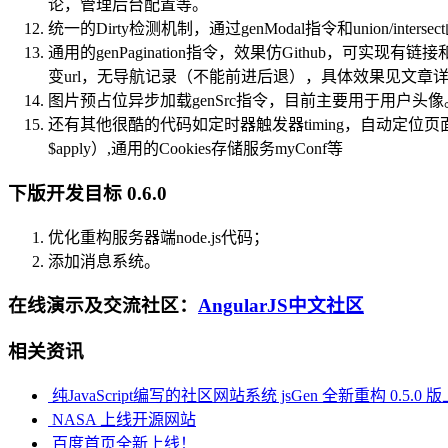
论，管理后台配置等。
统一的Dirty检测机制，通过genModal指令和unio
通用的genPagination指令，效果仿Github，
变url，无导航记录（不能前进后退），具体效果见文章
图片预占位异步加载genSrc指令，目前主要用于用户头像。
还有其他很酷的代码如定时器触发器timing，自动定位页面元素的anc
$apply）,通用的Cookies存储服务myConf等
下版开发目标 0.6.0
优化重构服务器端node.js代码；
添加消息系统。
在线演示及交流社区：
AngularJS中文社区
相关资讯
纯JavaScript编写的社区网站系统 jsGen 全新重构 0.5.0 
NASA 上线开源网站
百度首页全新上线！