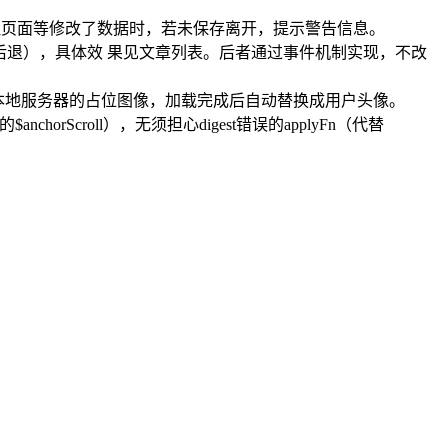
面、后台管理页面等修改了数据时，若未保存离开，提示警告信息。
览器前进后退），具体效 果见文章列表。后者通过事件机制实现，不改
前，显示本地服务器的占位图像，加载完成后自动替换成用户头像。
horScroll），无须担心digest错误的applyFn（代替