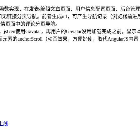
n/intersect函数实现，在发表/编辑文章页面、用户信息配置页
可实现有链接和无链接分页导航。前者生成url，可产生导航记录（浏
详情页面中的评论分页导航。
jsGen使用Gavatar，再用户的Gavatar没用加载完成之
horScroll（动画效果，方便好使，取代AngularJS内置 的$anc
版上线