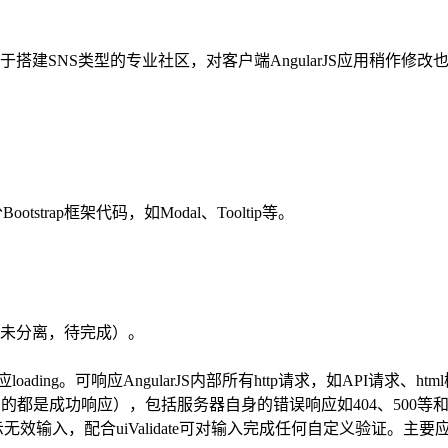
要用于搭建SNS类型的专业社区，对客户端AngularJS应用稍
ootstrap框架代码，如Modal、Tooltip等。
未分离，待完成）。
loading。可响应AngularJS内部所有http请求，如API请求、h
ller中的都是成功响应），包括服务器自身的错误响应如404、500等
指令收集并提示无效输入，配合uiValidate可对输入完成任何自定