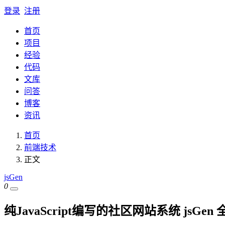
登录
注册
首页
项目
经验
代码
文库
问答
博客
资讯
首页
前端技术
正文
jsGen
0
纯JavaScript编写的社区网站系统 jsGen 