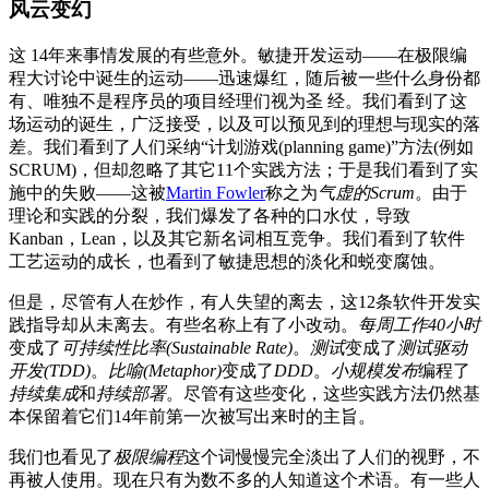
风云变幻
这 14年来事情发展的有些意外。敏捷开发运动——在极限编
程大讨论中诞生的运动——迅速爆红，随后被一些什么身份都
有、唯独不是程序员的项目经理们视为圣 经。我们看到了这
场运动的诞生，广泛接受，以及可以预见到的理想与现实的落
差。我们看到了人们采纳“计划游戏(planning game)”方法(例如
SCRUM)，但却忽略了其它11个实践方法；于是我们看到了实
施中的失败——这被
Martin Fowler
称之为
气虚的Scrum
。由于
理论和实践的分裂，我们爆发了各种的口水仗，导致
Kanban，Lean，以及其它新名词相互竞争。我们看到了软件
工艺运动的成长，也看到了敏捷思想的淡化和蜕变腐蚀。
但是，尽管有人在炒作，有人失望的离去，这12条软件开发实
践指导却从未离去。有些名称上有了小改动。
每周工作40小时
变成了
可持续性比率(Sustainable Rate)
。
测试
变成了
测试驱动
开发(TDD)
。
比喻(Metaphor)
变成了
DDD
。
小规模发布
编程了
持续集成
和
持续部署
。尽管有这些变化，这些实践方法仍然基
本保留着它们14年前第一次被写出来时的主旨。
我们也看见了
极限编程
这个词慢慢完全淡出了人们的视野，不
再被人使用。现在只有为数不多的人知道这个术语。有一些人