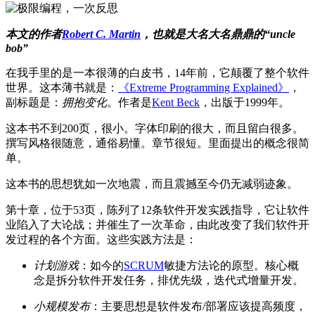
本文的作者
Robert C. Martin
，也就是大名大名鼎鼎的“uncle
bob”
在我手里的是一本很薄的白皮书，14年前，它颠覆了整个软件
世界。这本薄书就是：
《Extreme Programming Explained》
，
副标题是：
拥抱变化
。作者是
Kent Beck
，出版于1999年。
这本书不到200页，很小。字体印刷的很大，而且留白很多。
撰写风格很随意，通俗易懂。章节很短。里面提出的概念很简
单。
这本书的思想犹如一次地震，而且震撼至今仍无减弱迹象。
第十章，位于53页，陈列了12条软件开发实践指导，它让软件
业陷入了大论战；并催生了一次革命，由此改变了我们软件开
发过程的各个方面。这些实践方法是：
计划游戏
：如今的
SCRUM
敏捷方法论的原型。核心概
念是拆分软件开发任务，排优先级，迭代式增量开发。
小规模发布
：主要思想是软件发布/部署应该提高频度，