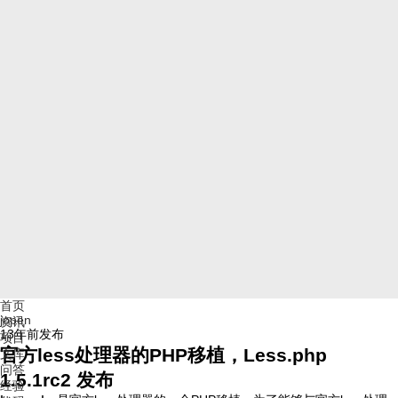
首页
jopen
资讯
13年前
发布
项目
官方less处理器的PHP移植，Less.php
文库
问答
1.5.1rc2 发布
经验