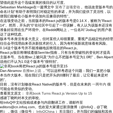
望借此提升这个迅猛发展的项目的认可度。
Sebastian Markbage在一篇博文中
宣布了这项变动
。他说改变版本号的
命名计划“有助于表明我们对稳定性的承诺，并为我们提供了灵活性，以
便我们能够在小版本中添加向后兼容的特性”。
在这项变动之前，当前版本的React.js的版本号是0.14.X，被称为“React
14”。然而，开头的“0”在社区中引起了一些误解，有人认为该版本还没有
准备好应用在生产环境中。在Reddit网站上，一位名叫“Jodiug”的用户表
达了这种忧虑。
版本号本身没有多大意义，但对某些人却很重要。重视产品稳定性的经理
往往会寻找理由来否决新技术的引入，因为有时候新就意味着有风险。
0.14这个版本号并不能准确地反映现在的React.js。
React.js项目将继续遵循SemVer指南，只有当有突破性的变化时才提高
主版本号。当在推ter上被问及“为什么不把版本号定为1.0时”，Ben Alpert
说他们不认为1.0这个版本号“很特别”。
Dan Abramov
在推ter上说
，“可以这样考虑这个问题：我们一直把小版
本当作大版本。现在我们只是把开头的0挪到了最后，让它看起来是对
的”。
目前，没有计划修改React Native的版本号，但是在未来的
一两年内
很
可能会有类似的变动。
查看英文原文：
非死book Turns React.js Version Up to 15
感谢丁晓昀对本文的审校。
给InfoQ中文站投稿或者参与内容翻译工作，请邮件至
editors@cn.infoq.com。也欢迎大家通过新浪微博（@InfoQ，@丁晓
昀），微信（微信号：
InfoQChina
）关注我们，并与我们的编辑和其他