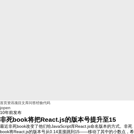
首页
资讯
项目
文库
问答
经验
代码
jopen
10年前
发布
非死book将把React.js的版本号提升至15
最近非死book改变了他们给JavaScript库React.js命名版本的方式。非死
book将React.js的版本号从0.14直接跳到15——移动了其中的小数点，希