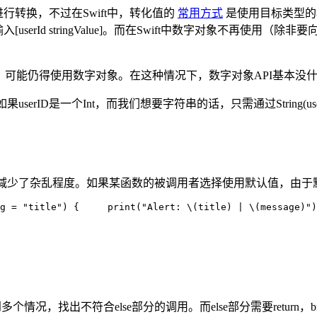
进行转换，不过在Swift中，转化值的
常用方式
是使用目标类型的构
rId stringValue]。而在Swift中数字对象不再使用（除非要向后兼
代码库中，可能仍得使用数字对象。在这种情况下，数字对象API基本没
serID是一个Int，而我们想要字符串的话，只需通过String
参数减少了杂乱程度。如果某函数的被调用者选择使用默认值，由
g = 
"title") {     
print(
"Alert: \(title) | \(message)")
多个情况，找出不符合else部分的调用。而else部分需要return，b