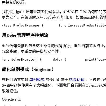
序控制的执行。
我们使用guard语句来减少代码混乱，并避免在if/else语句中
更为安全。在编译时这些bug仍有可能出现。如果guard语
class 
ProjectManager {        func increaseProductivity
用Defer管理程序控制流
defer语句会推迟包含这个命令的代码执行，直到当前范围终
冗余步骤，更重要的是增加安全性。
func deferExample() {      
defer {          
print(
"Leav
简化单例模式（Singleton）
在任何语言中对
单例模式
的使用都属于
热议话题
，不过它仍
Swift中这种使用有了大幅简化。下面我们会看到在Objective
很难记住。
Objective-C: