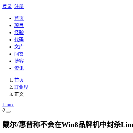
登录
注册
首页
项目
经验
代码
文库
问答
博客
资讯
首页
IT业界
正文
Linux
0
戴尔/惠普称不会在Win8品牌机中封杀Lin