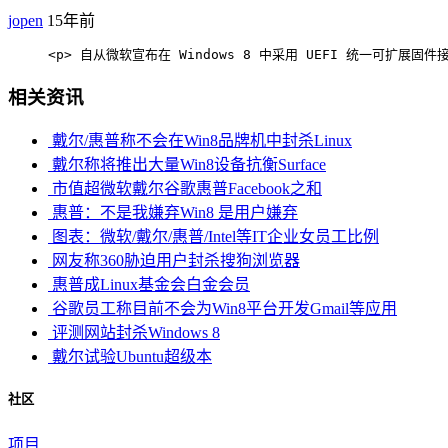
jopen
15年前
     <p> 自从微软宣布在 Windows 8 中采用 UEFI 统一可扩展固件接
相关资讯
戴尔/惠普称不会在Win8品牌机中封杀Linux
戴尔称将推出大量Win8设备抗衡Surface
市值超微软戴尔谷歌惠普Facebook之和
惠普：不是我嫌弃Win8 是用户嫌弃
图表：微软/戴尔/惠普/Intel等IT企业女员工比例
网友称360胁迫用户封杀搜狗浏览器
惠普成Linux基金会白金会员
谷歌员工称目前不会为Win8平台开发Gmail等应用
评测网站封杀Windows 8
戴尔试验Ubuntu超级本
社区
项目