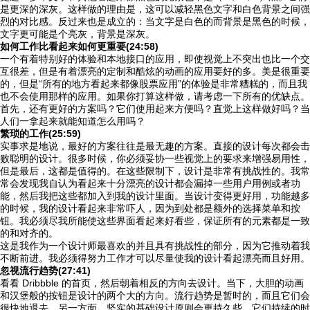
是更深的深灰。这样做的理由是，这可以减轻黑色文字和白色背景之间强
烈的对比感。反过来也是成立的：当文字是白色的而背景是黑色的时候，
文字更可能是个亮灰，背景是深灰。
如何工作比看起来如何更重要(24:58)
一个有着特别好的体验和本地接口的应用，即使视觉上不突出也比一个交
互很差，但是有着漂亮的定制和酷炫的动画的应用要好的多。美是很重要
的，但是“所有的地方看起来都像股票应用”的体验是非常糟糕的，而且我
也不会使用那样的应用。如果你打算这样做，请考虑一下所有的优缺点。
首先，还有更好的方案吗？它们使用起来方便吗？直觉上这样做好吗？当
人们一拿起来就能知道怎么用吗？
繁琐的工作(25:59)
实事求是地说，最好的方案往往是最无趣的方案。直接的设计每次都会击
败聪明的设计。很多时候，你必须妥协一些视觉上的要求来增强易用性，
但是最后，这都是值得的。在这些限制下，设计是非常有挑战性的。我常
常会发现我自认为看起来十分漂亮的设计都会漏掉一些用户用例或者功
能，然后我把这些都加入到我的设计里面。当设计变得更好用，功能越多
的时候，我的设计看起来非常吓人，因为到处都是额外的选择菜单和按
钮。我必须尽我所能使这些界面看起来好看些，保证所有的元素都是一致
的和对齐的。
这是我作为一个设计师最喜欢的并且具有挑战性的部分，因为它推动着我
不断前进。我必须得努力工作才可以尽量使我的设计看起漂亮而且好用。
忽视流行趋势(27:41)
看看 Dribbble 的首页，然后朝着相反的方向去设计。当下，大胆的动画
和汉堡般的按钮是设计的两个大的方向。流行趋势是暂时的，而且它们会
很快地退去。另一方面，坚实的基础设计原则会更持久些。它们持续的时