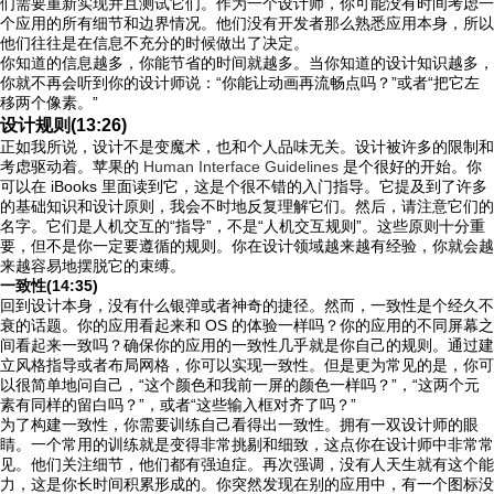
们需要重新实现并且测试它们。作为一个设计师，你可能没有时间考虑一
个应用的所有细节和边界情况。他们没有开发者那么熟悉应用本身，所以
他们往往是在信息不充分的时候做出了决定。
你知道的信息越多，你能节省的时间就越多。当你知道的设计知识越多，
你就不再会听到你的设计师说：“你能让动画再流畅点吗？”或者“把它左
移两个像素。”
设计规则(13:26)
正如我所说，设计不是变魔术，也和个人品味无关。设计被许多的限制和
考虑驱动着。苹果的
Human Interface Guidelines
是个很好的开始。你
可以在 iBooks 里面读到它，这是个很不错的入门指导。它提及到了许多
的基础知识和设计原则，我会不时地反复理解它们。然后，请注意它们的
名字。它们是人机交互的“指导”，不是“人机交互规则”。这些原则十分重
要，但不是你一定要遵循的规则。你在设计领域越来越有经验，你就会越
来越容易地摆脱它的束缚。
一致性(14:35)
回到设计本身，没有什么银弹或者神奇的捷径。然而，一致性是个经久不
衰的话题。你的应用看起来和 OS 的体验一样吗？你的应用的不同屏幕之
间看起来一致吗？确保你的应用的一致性几乎就是你自己的规则。通过建
立风格指导或者布局网格，你可以实现一致性。但是更为常见的是，你可
以很简单地问自己，“这个颜色和我前一屏的颜色一样吗？”，“这两个元
素有同样的留白吗？”，或者“这些输入框对齐了吗？”
为了构建一致性，你需要训练自己看得出一致性。拥有一双设计师的眼
睛。一个常用的训练就是变得非常挑剔和细致，这点你在设计师中非常常
见。他们关注细节，他们都有强迫症。再次强调，没有人天生就有这个能
力，这是你长时间积累形成的。你突然发现在别的应用中，有一个图标没