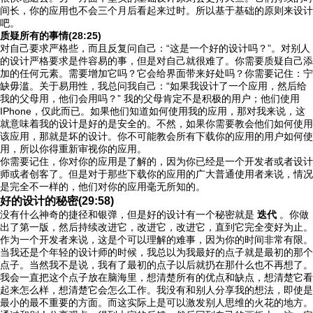
间长，你的应用也不会三个月后看起来过时。所以基于基础的原则来设计
吧。
质疑所有的事情(28:25)
对自己要求严格些，而且反复问自己：“这是一个好的设计吗？”。对别人
的设计严格要求是件容易的事，但是对自己就很难了。你需要质疑自己添
加的任何元素。需要增加它吗？它会给界面带来好处吗？你需要记住：宁
缺毋滥。关于易用性，我总问我自己：“如果我设计了一个应用，然后给
我的父母用，他们会用吗？” 我的父母肯定不是积极的用户；他们使用
IPhone，仅此而已。如果他们知道如何使用我的应用，那对我来说，这
就意味着我的设计是好的是安全的。不然，如果你需要教会他们如何使用
该应用，那就是坏的设计。你不可能教会所有下载你的应用的用户如何使
用，所以你得重新审视你的应用。
你需要记住，你对你的应用是了解的，因为你已经是一个开发者或者设计
师或者创客了。但是对于那些下载你的应用的广大普通使用者来说，情况
是完全不一样的，他们对你的应用毫无所知的。
好的设计的秘密(29:58)
没有什么神奇的捷径和银弹，但是好的设计有一个秘密就是
迭代
。你做
出了第一版，然后持续改进它，改进它，改进它，直到它完全变好为止。
作为一个开发者来说，这是个可以理解的难事，因为你的时间非常有限。
当我还是个年轻的设计师的时候，我总以为我最好的点子就是最初的那个
点子。当然我不是说，我有了最初的点子以后就扔在那什么也不再想了。
我会一直把这个点子放在脑海里，想清楚所有的优点和缺点，想清楚它看
起来怎么样，想清楚它会怎么工作。我没有和别人分享我的想法，即使是
最小的最不重要的方面。而这实际上是可以激发别人思维的火花的地方。