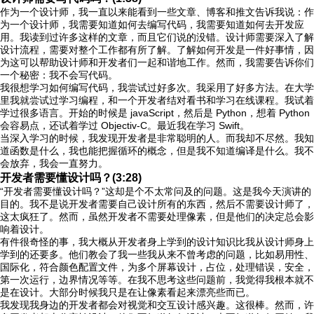
作为一个设计师，我一直以来能看到一些文章、博客和推文告诉我说：作
为一个设计师，我需要知道如何去编写代码，我需要知道如何去开发应
用。我读到过许多这样的文章，而且它们说的没错。设计师需要深入了解
设计流程，需要对整个工作都有所了解。了解如何开发是一件好事情，因
为这可以帮助设计师和开发者们一起和谐地工作。然而，我需要告诉你们
一个秘密：我不会写代码。
我很想学习如何编写代码，我尝试过好多次。我采用了好多方法。在大学
里我就尝试过学习编程，和一个开发者结对看书和学习在线课程。我试着
学过很多语言。开始的时候是 javaScript，然后是 Python，想着 Python
会容易点，还试着学过 Objectiv-C。最近我在学习 Swift。
当深入学习的时候，我发现开发者是非常聪明的人。而我却不尽然。我知
道函数是什么，我也能把握循环的概念，但是我不知道编译是什么。我不
会放弃，我会一直努力。
开发者需要懂设计吗？(3:28)
“开发者需要懂设计吗？”这却是个不太常问及的问题。这是我今天演讲的
目的。我不是说开发者需要自己设计所有的东西，然后不需要设计师了，
这太疯狂了。然而，虽然开发者不需要处理像素，但是他们的决定总会影
响着设计。
有件很奇怪的事，我大概从开发者身上学到的设计知识比我从设计师身上
学到的还要多。他们教会了我一些我从来不曾考虑的问题，比如易用性、
国际化，符合颜色配置文件，为多个屏幕设计，占位，处理错误，安全，
第一次运行，边界情况等等。在我不思考这些问题前，我觉得我根本就不
是在设计。大部分时候我只是在让像素看起来漂亮些而已。
我发现我身边的开发者都会对视觉和交互设计感兴趣。这很棒。然而，许