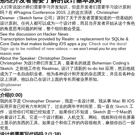
那些开发者需要了解的设计基本原则
人们常说设计师们需要学习开发知识，但是开发者们需要学习设计原则
吗？在 #Pragma Conference 2015 上的这次演讲，Christopher
Downer（Sketch fame 公司）讲到了关于开发者需要知道的一些基础的
设计原则。任何人都可以成为一个设计师，而且当开发者开始从这个角色
的角度思考问题的时候，整个组织都会受益。
See the discussion on
Hacker News .
Transcription below provided by Realm: a replacement for SQLite &
Core Data that makes building iOS apps a joy.
Check out the docs!
Sign up to be notified of new videos
— we won’t email you for any other
reason, ever.
About the Speaker: Christopher Downer
Christopher 为设计师们开发工具，最著名的就是 Bohemian Coding’s
Sketch. 之前他工作在 Realmac, 设计了清新的 to-do list 应用，然后他就
成为了一名自由职业者。他为各种设计和开发的杂志撰文，并且在各种会
议上演讲。他以自己在设计上面的专长而被业界所知。
@cjdowner
</div>
介绍(0:00)
我的名字是 Christopher Downer，我是一名设计师。我从事 Mac 和 IOS
应用开发已经有六年时间了。过去的两年半时间里，我一直在
Sketch
工
作，这些你们可能已经知道了。如果你们不知道，Sketch 是一个Mac的
向量设计工具。它是一个设计图标、人机交互、网站、线框和任何在屏幕
上显示的东西的工具。如果这个和你工作的内容很相关，麻烦你自己一探
究竟。
设计师需要写代码吗？(1:38)