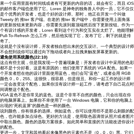
果一个应用里面有时间线或者有可更新的内容的话，就会有它，而且 iOS
的邮件客户端也使用了它。Loren 是神奇的独角兽人中的一员，它不仅仅
是个优秀的开发者，也是个好的设计师。那时，他正在开发一个叫做
Tweety 的 推ter 客户端。在老的 推ter 客户端中，你需要使用上面角落
的更新按钮来更新内容，你需要先滚到最顶端然后按下更新按钮。作为一
个有设计感的开发者，Loren 看到这个行为和交互实在太烂了。他能理解
Pull-To-Refresh 怎么工作，然后他实现了它，发布了它，剩下的就是传
奇了。
这就是个没有设计师，开发者独自想出来的交互设计。一个典型的设计师
不会想到说你可以通过向下拖动或者向上拉拽来触发屏幕更新的。
避免使用系统颜色(22:10)
这点有些主观，但是我发现一个普遍现象是：开发者在设计中采用的色彩
都不是十分好看。这是有原因的：他们使用了系统的 VGA 配色。如果一
个开发者想在他的设计里面使用蓝色，他们会写“蓝色”，或者会用 RGB
颜色 0，0，255。这很快，很容易，但是很丑。和你一起工作的设计师
一定会改变这个配色，如果你没有设计师一起工作，请考虑下自己花点时
间调整这个配色。
VGA 蓝色不是你常见的蓝色。这是个非常不自然的颜色，只会出现在你
的电脑屏幕上。如果你不幸使用了一台 Windows 电脑，它和你的电脑上
出现的“死机蓝屏”的颜色是一样的颜色。
说到颜色，你有很多的选择。例如蓝色，你可以使用些不是那么刺眼的配
色，也许能多加点绿色。更好的方法是，使用取色器滴管从照片或者图片
中取出颜色。颜色的选取方案很多。如此简单和直接的方法能改进你设计
的配色。
更进一步，文字和其他看起来像黑色的元素也不是（0，0，0）黑。它们