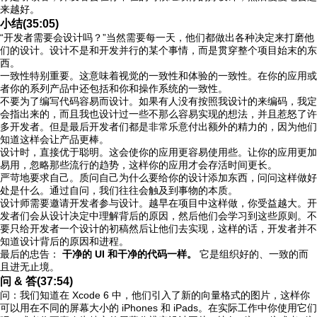
来越好。
小结(35:05)
“开发者需要会设计吗？”当然需要每一天，他们都做出各种决定来打磨他
们的设计。设计不是和开发并行的某个事情，而是贯穿整个项目始末的东
西。
一致性特别重要。这意味着视觉的一致性和体验的一致性。在你的应用或
者你的系列产品中还包括和你和操作系统的一致性。
不要为了编写代码容易而设计。如果有人没有按照我设计的来编码，我定
会指出来的，而且我也设计过一些不那么容易实现的想法，并且惹怒了许
多开发者。但是最后开发者们都是非常乐意付出额外的精力的，因为他们
知道这样会让产品更棒。
设计时，直接优于聪明。这会使你的应用更容易使用些。让你的应用更加
易用，忽略那些流行的趋势，这样你的应用才会存活时间更长。
严苛地要求自己。质问自己为什么要给你的设计添加东西，问问这样做好
处是什么。通过自问，我们往往会触及到事物的本质。
设计师需要邀请开发者参与设计。越早在项目中这样做，你受益越大。开
发者们会从设计决定中理解背后的原因，然后他们会学习到这些原则。不
要只给开发者一个设计的初稿然后让他们去实现，这样的话，开发者并不
知道设计背后的原因和进程。
最后的忠告：
干净的 UI 和干净的代码一样。
它是组织好的、一致的而
且进无止境。
问 & 答(37:54)
问：我们知道在 Xcode 6 中，他们引入了新的向量格式的图片，这样你
可以用在不同的屏幕大小的 iPhones 和 iPads。在实际工作中你使用它们