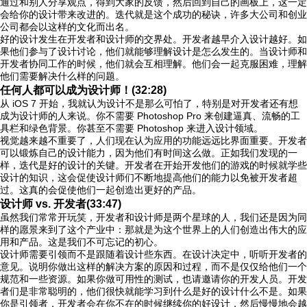
通过和别人分享观点，得到大家的反馈，然后回到自己的画板上，这一定
会给你的设计带来改进的。迭代就是这个成功的秘诀，许多大公司和创业
公司都会以这样的文化而出名。
好的设计发生在开发者和设计师的交界处。开发者越早介入设计越好。如
果他们参与了设计讨论，他们就能够理解设计是怎么发生的。当设计师和
开发者协同工作的时候，他们就会互相理解。他们会一起克服困难，理解
他们需要解决什么样的问题。
任何人都可以成为设计师！(32:28)
从 iOS 7 开始，我就认为设计不是那么可怕了，特别是对开发者还有想
成为设计师的人来说。你不需要 Photoshop Pro 来创建逼真、流畅的工
具栏和绿色背景。你甚至不需要 Photoshop 来进入设计领域。
视觉越来越不重要了，人们现在认为应用的功能远远比界面重要。开发者
可以锻炼自己的设计能力，因为他们有时间这么做。正如我们发现的一
样，迭代是好的设计的关键。开发者在开始开发他们的游戏的时候就学些
设计的知识，这会促使设计师们不断地提高他们的能力以免被开发者超
过。这真的会促使他们一起创造出更好的产品。
设计师 vs. 开发者(33:47)
虽然我们常常开玩笑，开发者和设计师是两个星球的人，我们还是因为同
样的愿景来到了这个产业中：那就是为这个世界上的人们创造出伟大的应
用和产品。这是我们不可忘记的初心。
设计师需要引领而不是跟随着设计些东西。在设计决定中，听听开发者的
意见。说明你做出这样的解决方案的原因和过程，而不是仅仅给他们一个
规范和一些资源。如果你做可用性的测试，也请邀请你的开发人员。开发
者们是非常聪明的，他们很快就能学习到什么是好的设计什么不是。如果
你是引领者，开发者会在你不在的时候继续你的好设计，然后慢慢地会越