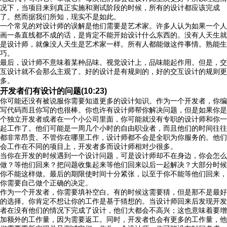
况下，当项目来到真正实施和测试阶段的时候，所有的设计都应该完成
了。然而据我们所知，现实不是如此。
一个常见的对设计师的误解是他们需要是艺术家。许多人认为如果一个人
画一条直线都不成的话，是肯定不能开始设计什么东西的。没有人天生就
是设计师，就像没人天生是艺术家一样。所有人都能做这件事情。熟能生
巧。
最后，设计师不意味着某种品味。视觉设计上，品味能起作用。但是，交
互设计就不会那么主观了。好的设计是有规则的，好的交互设计的规则更
多。
开发者们有设计的问题(10:23)
你可能还没有被说服你需要知道更多的设计知识。作为一个开发者，你编
写代码而且你写的也很棒。你也许有设计师帮你解决问题，但是如果你是
个独立开发者或者在一个小公司里面，你可能就没有专职的设计师和你一
起工作了。他们可能是一周几个小时的自由职业者，而且他们的时间往往
都非常昂贵。不管你在哪里工作，设计师都不会是全职为你服务的。他们
会工作在不同的项目上，开发者多而设计师相对少很多。
当你在开发的时候遇到一个设计问题，可是设计师却不在身边，你会怎么
做？等他们回来？把问题收集起来等他们回来以后一起解决？大部分时候
你不能这样做。最后的期限使时间十分紧张，以至于你不能等他们回来，
你需要自己做个正确的决定。
作为一个开发者，你需要填补空白。有的时候这需要猜，但是那不是最好
的选择。你肯定不想让你的工作是基于猜想的。当设计师回来后发现开发
者在没有他们的情况下完成了设计，他们大都会不高兴；这也意味着要增
加额外的工作量，因为需要返工。同时，开发者也会有更多的工作量，他