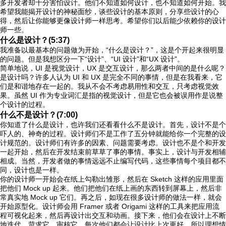
多开发者却十分害怕设计。他们不知道如何设计，也不知道如何开始。我
希望我能揭开设计的神秘面纱，谈些设计的基本原则，分享些设计的心
得，然后让你能够更像设计师一样思考。希望你们以后能少依赖你的设计
师一些。
什么是设计？(5:37)
我准备以最基本的问题做为开始，“什么是设计？”，这是个开起来很明显
的问题。但是我想区分一下“设计”、“UI 设计”和“UX 设计”。
简单地说，UI 是视觉设计，UX 是交互设计，那么两者中间的是什么呢？
是设计吗？许多人认为 UI 和 UX 是完全不同的事情，但是在我看来，它
们是和谐地存在一起的。我从不会不考虑易用性和交互，只考虑视觉效
果。虽然 UI 作为专业词汇是指的视觉设计，但是它也会被误用作是说整
个设计的过程。
什么不是设计？(7:00)
你知道了什么是设计，也许我们还看看什么不是设计。首先，设计不是个
吓人的、神奇的过程。设计师们不是工作了五分钟就能给你一个完整的设
计规范的。设计师们有许多的因素、问题需要考虑。设计也不是个和开发
一起开始，然后在开发结束前草草了事的事情。事实上，设计与开发相辅
相成。当然，开发者做的事情远远不止编写代码，这些事情每个项目都不
同，设计也是一样。
你的设计师一开始会在纸上勾勒出雏形，然后在 Sketch 这样的应用里面
把他们 Mock up 起来。他们把他们在纸上画的东西转到屏幕上，然后非
常真实地 Mock up 它们。再之后，如现在很多设计师的做法一样，就会
开始原型化。设计师会用 Framer 或者 Origami 这样的工具来把应用流
程可视化起来，然后再设计出交互和动画。接下来，他们会在设计上不断
地迭代，苛求它、审核它。每次他们都会让设计比上次更好，所以理想情