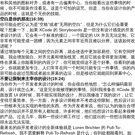
有和其他的图标对齐，或者有一点偏离中心。当你能看出这些事情的时
候，你不可能装作没看见。这是个可怕的诅咒。但是，当你在设计你的产
品的时候，这就是个无价的技能。
空白是你的朋友(16:39)
你可能会把它认为是“空格”或者“无用的空白”，但是为什么它们会重要
呢？想象一下，如果 XCode 的 Storyboards 是一些没有设计感觉的开发
者设计的话，它会有一个标准的接口，一个固定的 UX 并且无法定制。它
非常有可能变成一团糟，因为元素之间非常近而且难以分辨。这该如何改
进呢？
通过增加每个元素之间的空白距离，就会使选中更加容易些。它有空间呼
吸。我会增加留白、对齐元素和增加线宽，然后它就会变得更加清晰。最
终在屏幕上你能看到的内容少了，你可能觉得这不是个好事。你看到的越
少，你就能更加专注。人们常常在同一个时间只能专注一件事情。你的内
容可能会超过范围或者超出屏幕的边沿，但是移动它就能回到屏幕中心。
不要让限制来主宰你的设计(19:24)
当你作为一个开发者来设计的时候，你会很自然地想，“怎么样编码最容
易，设计就怎么来。”这是完全能被理解的事情。回到我准备在 XCode 里
面放置 UI 的时候，我不能实现我的设计，所以我修改了我的设计，让它
变得尽量简单。另一方面，许多设计师根本不考虑这些限制，然后设计出
一些根本无法实现的奇怪的东西。作为开发者来说，他们认为的做出合理
设计的知识并不是所有人都知道。许多时候，他们也想设计出看起来很棒
的产品。过去几年，我和一些设计师工作过，他们提出的一些想法我都觉
得永远无法实现。
最著名的由开发者设计的全新体验就是 Loren Brichter 的 Pull-To-
Refresh。我不需要解释 Pull-To-Refresh 是什么；你到处都能看到。如