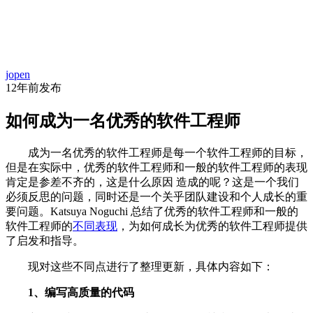
首
资
项
文
问
经
代
页
jopen
讯
目
库
答
验
码
12年前
发布
如何成为一名优秀的软件工程师
成为一名优秀的软件工程师是每一个软件工程师的目标，
但是在实际中，优秀的软件工程师和一般的软件工程师的表现
肯定是参差不齐的，这是什么原因 造成的呢？这是一个我们
必须反思的问题，同时还是一个关乎团队建设和个人成长的重
要问题。Katsuya Noguchi 总结了优秀的软件工程师和一般的
软件工程师的
不同表现
，为如何成长为优秀的软件工程师提供
了启发和指导。
现对这些不同点进行了整理更新，具体内容如下：
1、编写高质量的代码