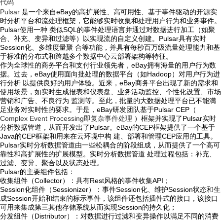
代码
Pulsar
是一个来自eBay的高扩展性、高可用性、基于事件驱动的开源实
时分析平台和流处理框架，它能够实时收集和处理用户行为和业务事件。
Pulsar使用一种 类似SQL的事件处理语言并通过对数据进行加工（如聚
合、补充、变异和过滤等）以实现流的自定义创建。Pulsar具有实时
Session化、多维度量聚 合等功能，并具有每秒百万级流量处理能力和基
于标准的分布式和跨越多个数据中心云部署架构等特征。
作为全球性的商务平台和支付行业领先者，eBay拥有海量的用户行为数
据。过去，eBay使用面向批处理的数据平台（如Hadoop）对用户行为进
行分析 以提供良好的用户体验。近来，eBay商务平台出现了新的需求和
使用场景，如实时生成报表和仪表盘、业务活动监控、个性化设置、市场
营销和广告、不良行为 监测等。至此，批量的大数据处理平台已不能满
足业务对实时性的要求。于是，eBay研发团队基于Pulsar CEP（
Complex Event Processing即复杂事件处理
）框架并实现了Pulsar实时
分析数据管道，从而开发出了Pulsar。eBay的CEP框架提供了一个基于
Java的CEP框架和用来在云环境中构 建、部署和管理CEP应用的工具。
Pulsar实时分析数据管道由一些松耦合的阶段组成，从而提供了一个高可
靠性和高扩展性的扩展模型。实时分析数据管道 处理过程包括：补充、
过滤、变异、聚合以及状态处理。
Pulsar的主要组件包括：
收集组件（Collector）：具有Rest风格的事件收集API；
Session化组件（Sessionizer）：事件Session化、维护Session状态和生
成Session开始和结束的标示事件，该组件还包括插件式的接口，该接口
可用来集成第三其他存储系统从而实现Session的持久化；
分发组件（Distributor）：对数据进行过滤和变异操作以满足不同的消费