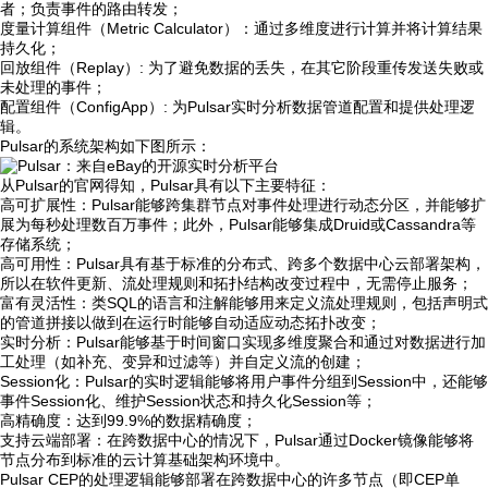
者；负责事件的路由转发；
度量计算组件（Metric Calculator）：通过多维度进行计算并将计算结果
持久化；
回放组件（Replay）: 为了避免数据的丢失，在其它阶段重传发送失败或
未处理的事件；
配置组件（ConfigApp）: 为Pulsar实时分析数据管道配置和提供处理逻
辑。
Pulsar的系统架构如下图所示：
从Pulsar的官网得知，Pulsar具有以下主要特征：
高可扩展性：Pulsar能够跨集群节点对事件处理进行动态分区，并能够扩
展为每秒处理数百万事件；此外，Pulsar能够集成Druid或Cassandra等
存储系统；
高可用性：Pulsar具有基于标准的分布式、跨多个数据中心云部署架构，
所以在软件更新、流处理规则和拓扑结构改变过程中，无需停止服务；
富有灵活性：类SQL的语言和注解能够用来定义流处理规则，包括声明式
的管道拼接以做到在运行时能够自动适应动态拓扑改变；
实时分析：Pulsar能够基于时间窗口实现多维度聚合和通过对数据进行加
工处理（如补充、变异和过滤等）并自定义流的创建；
Session化：Pulsar的实时逻辑能够将用户事件分组到Session中，还能够
事件Session化、维护Session状态和持久化Session等；
高精确度：达到99.9%的数据精确度；
支持云端部署：在跨数据中心的情况下，Pulsar通过Docker镜像能够将
节点分布到标准的云计算基础架构环境中。
Pulsar CEP的处理逻辑能够部署在跨数据中心的许多节点（即CEP单