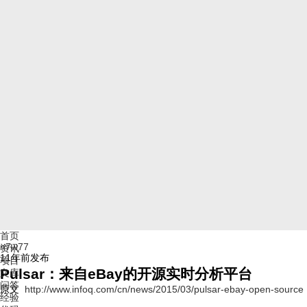
首页
n7w77
资讯
11年前
发布
项目
Pulsar：来自eBay的开源实时分析平台
文库
问答
原文
http://www.infoq.com/cn/news/2015/03/pulsar-ebay-open-source
经验