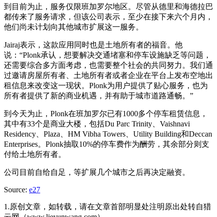
到目前为止，服务仅限班加罗尔地区。尽管从德里和海德拉巴
都传来了服务请求，但该公司表示，至少在接下来六个月内，
他们尚未计划向其他城市扩展这一服务。
Jairaj表示，这款应用同时也是土地所有者的福音。他
说：“Plonk承认，想要解决交通堵塞和停车设施缺乏等问题，
还需要综合多方面考虑，也需要整个社会的共同努力。我们通
过邀请房屋所有者、土地所有者或者企业在平台上发布空地出
租信息来改变这一现状。Plonk为用户提供了贴心服务，也为
所有者提供了新的商业机遇，并有助于城市道路通畅。”
到今天为止，Plonk在班加罗尔已有1000多个停车租赁信息，
其中有33个是商业大楼，包括Du Parc Trinity、Vaishnavi
Residency、Plaza、HM Vibha Towers、Utility Building和Deccan
Enterprises。Plonk抽取10%的停车费作为酬劳，其余部分则支
付给土地所有者。
公司目前自给自足，等扩展几个城市之后再决定融资。
Source:
e27
1.原创文章，如转载，请在文章首部明显处注明原出处转自猎
云网（www.lieyunwang.com）。