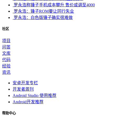
罗永浩称锤子手机成本攀升 售价或调至4000
罗永浩：锤子ROM要让同行失业
罗永浩：白色版锤子确实很难做
社区
项目
问答
文库
代码
经验
资讯
安卓开发专栏
开发者周刊
Android Studio 使用推荐
Android开发推荐
帮助中心