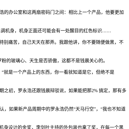
永浩的办公室和这两扇密码门之间：相比上一个产品，他要更加
色调机身，机身正面还可能会有一处醒目的红色标识……
，特别痛苦，自己天天在那弄。我跟他讲，你不要随便做黑，不
罗粉的玻璃心、天生是否骄傲，这都不是钱晨关心的。
”。“就是一个产品上的东西，你一看就知道是它，但绝不是
周期之初，罗永浩还跟钱晨辩驳说，如果能把那2% 搞定，那有多
承认，如果新产品周期中的罗永浩仍然“天马行空”，“我也不知道
了机身设计的金奖，李剑叶主持的外包装也拿了奖，在每一个黑