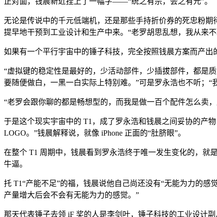
正对面，钱晨新近挂上了一幅字——“统之有宗，会之有元”。
无论是传说中的千元低端机，还是那些手持折价券的死忠粉期待
提早地干预到工业设计和生产中来。“老罗胡思乱想，我从来不理
如果有一个平行宇宙中的锤子科技，完全按照钱晨方案而产出的
“虚拟键的稳定性是最好的，少活动部件，少插拔部件，都是质
要随便做白，一黑一白实际上特别难。”可是罗永浩也不听；“
“老罗会跟你聊的都是畅想型的，而我是做一百个配件怎么卖
于是这个现实宇宙中的 T1，成了罗永浩和钱晨之间妥协的产物
LOGO。”钱晨解释说，就像 iPhone 正面的“肚脐眼”。
在整个 T1 周期中，钱晨看到罗永浩终于唯一发生变化的，就
牛逼。
托 T1“产能不足”的福，钱晨说他自己尚还没有“无能为力的感
产量增大后会不会有无能为力的感觉。”
那天代表锤子去领 iF 奖的人是李剑叶，锤子科技的工业设