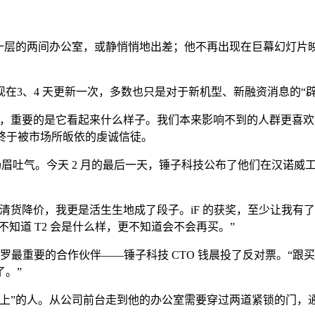
和十层的两间办公室，或静悄悄地出差；他不再出现在巨幕幻灯片
在3、4 天更新一次，多数也只是对于新机型、新融资消息的“辟
，重要的是它看起来什么样子。我们本来影响不到的人群更喜欢
个终于被市场所皈依的虔诚信徒。
扬眉吐气。今天 2 月的最后一天，锤子科技公布了他们在汉诺威
T1 清货降价，我更是活生生地成了段子。iF 的获奖，至少让我
知道 T2 会是什么样，更不知道会不会再买。”
老罗最重要的合作伙伴——锤子科技 CTO 钱晨投了反对票。“
。”
地上”的人。从公司前台走到他的办公室需要穿过两道紧锁的门，