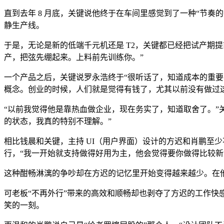
直到去年 8 月底，关键说他终于在车间里感觉到了一种“节
静生产线。
于是，无论是新的低端千元机还是 T2，关键都已经把试产期提
产，把弦先绷起来。上料前先训练你。”
一个产品之后，关键说罗永浩终于“很听话了，知道成本的重要了”
概念。创业的时候，人们就是觉得有钱了，尤其以前没有做过
“以前我觉得他是靠热血做企业，现在务实了，知道取舍了。”关
的状态，我真的特别不理解。”
相比钱晨和关键，主持 UI（用户界面）设计的方迟和肖鹏至
行，“我一开始就支持做得好用为主，他会觉得要你做得比较新
这种酣畅淋漓的争吵却在方迟的记忆里开始变得越来越少。在
可老板“不再外行”带来的高效和顺畅却也剥夺了方迟的工作快
笑的一刻。