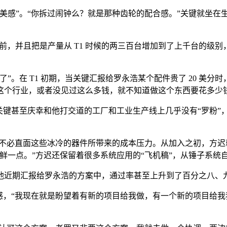
奏的美感”。“你拆过闹钟么？就是那种齿轮的配合感。”关键就坐
前，并且把是产量从 T1 时候的两三百台增加到了上千台的级
。在 T1 初期，当关键汇报给罗永浩某个配件贵了 20 美分
这个行业，或者没见过这么多钱，就不知道做这个东西要花多少钱
键甚至庆幸和他打交道的工厂和工业生产线上几乎没有“罗粉”，“
少不必直面这些冰冷的器件所带来的成本压力。从加入之初，方
鲜一点。”方迟还保留着很多系统应用的“飞机稿”，从锤子系统
他近期汇报给罗永浩的方案中，通过率甚至上升到了百分之八、九
感，“我现在就是盼望着有新的项目给我做，有一个新的项目给我