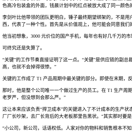
色高冷包装盒的外面，钱晨计划中的红点被放大成了同一颜色的
李剑叶比他带领的团队更明白，锤子最终期望绑架的，不是用
西，代表了一种个性。首先是从价值观上，他可能会同意我们的
他当初想象，3000 元价位的国产手机，每年也有好几千万的
可终究还是失算了。
“关键”的工作节奏直接证明了这一点。“关键”是供应链的副总裁
高，也就不会掉得很惨。”
关键的工作成了 T1 产品周期中最关键的部分。即使在末期
那时，他是整个公司唯一一个做过生产的员工。在 T1 生产
老罗严，但没想到会那么严。”
这让本来应该负责“捍卫成本”的关键进入了不计成本的生产状
厂厂长吵架，去厂长背后的大老板那里告黑状。“其实那时要是
“小公司，新公司，话语权低。人家对你的物料和销售根本不知