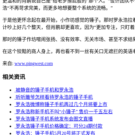
更温和的肖鹏说自己是“给老罗擦屁股的”那个人。“设计团队
浩“不再苛求完美，而更多地想要整个系统的流畅。”
于是他更怀念起在最开始，小作坊感觉的锤子。那时罗永浩拉着
计吵上好几个整天，但肖鹏却更喜欢，因为“更加专注，只盯着
那时的锤子作坊喧闹张扬、没有效率、无关市场、甚至不求结
在这个狡黠的商人身上，再也看不到一丝有关口无遮拦的英语
来自:
www.pingwest.com
相关资讯
被静音的锤子手机和罗永浩
听听雕爷怎样看待罗永浩的锤子手机
罗永浩微博称锤子手机再过几个月将要上市
罗永浩称新手机不叫“小锤子” 售价一千五左右
罗永浩锤子手机系统发布会图文直播
罗永浩锤子手机价格确定：可分24期付款
罗永浩：锤子手机5月20号将正式发布