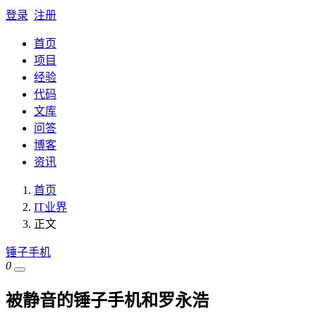
登录
注册
首页
项目
经验
代码
文库
问答
博客
资讯
首页
IT业界
正文
锤子手机
0
被静音的锤子手机和罗永浩