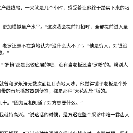
在生产线线尾，一来就是几个小时，感受着让他终于踏实下来的寂
别，更加模拟量产水平。“这次我会提前打招呼，全部提前进入量
时，老罗还毫不在意地认为“没什么大不了”。“他是穷人，对钱没
。”
‘罗粉’都是比较底层的吧，没有当老板还当‘罗粉’的。粉别人
迟就曾和罗永浩无数次面红耳赤地大吵，他觉得锤子老板是个外
自带的音乐播放器到便签，都是那种“天花乱坠”版的。
十。“因为互相知道了对方想要什么。”
我就特高兴。”说这话的时候，是方迟在整个采访中唯一露齿大