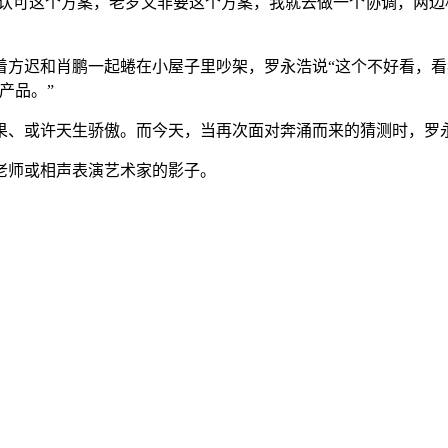
不认可这个方案，老罗又非要这个方案，我就去做一个协调，两边
方迟和肖鹏一起蜷在小屋子里吵架，罗永浩说“这个不好看，看我
产品。”
果、或许天生骄傲。而今天，当再次面对奔涌而来的猜测时，罗永
老师或相声表演艺术家的影子。