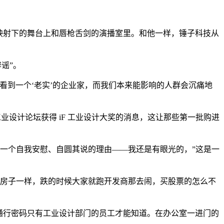
映射下的舞台上和唇枪舌剑的演播室里。和他一样，锤子科技从
谣”。
看到一个‘老实’的企业家，而我们本来能影响的人群会沉痛地
工业设计论坛获得 iF 工业设计大奖的消息，这让那些第一批购进
有了一个自我安慰、自圆其说的理由——我还是有眼光的，”这是一
跟买房子一样，跌的时候大家就跑开发商那去闹，买股票的怎么不
通行密码只有工业设计部门的员工才能知道。在办公室一进门的