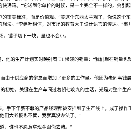
快递箱。“它送到你单位的时候，是一个完全不一样的，会引起
户的审美标准，而是价值观。“美这个东西太主观了，你说这个
想法。”李建叶相信，对市场的教育大于设计语言的传达。“事
市场，锤子切下一块，量也不会小。
，他的生产计划实时映射着 T1 惨淡的销量：“我们现在销量也
，反而由于供应商的懈怠而增加了更多的工作量。他因为老同事钱晨
周期的初始，关键在生产车间过着朝七晚九的生活，光是对整个生
态，手下年薪不菲的产品经理都被安插到了生产线上，成了操作工
他们大老板也不管，我就真没办法了。”
道，谁也不愿意拿现金跟你去赌。”