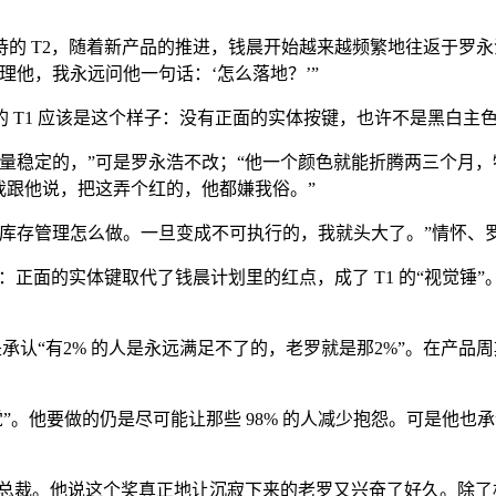
的 T2，随着新产品的推进，钱晨开始越来越频繁地往返于罗
他，我永远问他一句话：‘怎么落地？’”
 T1 应该是这个样子：没有正面的实体按键，也许不是黑白主
量稳定的，”可是罗永浩不改；“他一个颜色就能折腾两三个月
我跟他说，把这弄个红的，他都嫌我俗。”
，库存管理怎么做。一旦变成不可执行的，我就头大了。”情怀、
：正面的实体键取代了钱晨计划里的红点，成了 T1 的“视觉锤
是承认“有2% 的人是永远满足不了的，老罗就是那2%”。在产品
觉”。他要做的仍是尽可能让那些 98% 的人减少抱怨。可是他也
计副总裁。他说这个奖真正地让沉寂下来的老罗又兴奋了好久。除