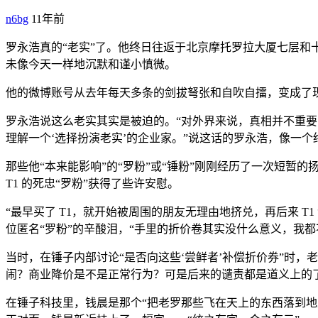
n6bg
11年前
罗永浩真的“老实”了。他终日往返于北京摩托罗拉大厦七层
未像今天一样地沉默和谨小慎微。
他的微博账号从去年每天多条的剑拔弩张和自吹自擂，变成了现
罗永浩说这么老实其实是被迫的。“对外界来说，真相并不重要
理解一个‘选择扮演老实’的企业家。”说这话的罗永浩，像一
那些他“本来能影响”的“罗粉”或“锤粉”刚刚经历了一次短暂的
T1 的死忠“罗粉”获得了些许安慰。
“最早买了 T1，就开始被周围的朋友无理由地挤兑，再后来 
位匿名“罗粉”的辛酸泪，“手里的折价卷其实没什么意义，我都不
当时，在锤子内部讨论“是否向这些‘尝鲜者’补偿折价券”时，
闹？商业降价是不是正常行为？可是后来的谴责都是道义上的了
在锤子科技里，钱晨是那个“把老罗那些飞在天上的东西落到