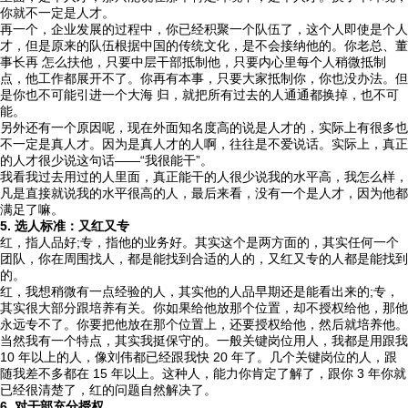
你就不一定是人才。
再一个，企业发展的过程中，你已经积聚一个队伍了，这个人即使是个人
才，但是原来的队伍根据中国的传统文化，是不会接纳他的。你老总、董
事长再 怎么扶他，只要中层干部抵制他，只要内心里每个人稍微抵制
点，他工作都展开不了。你再有本事，只要大家抵制你，你也没办法。但
是你也不可能引进一个大海 归，就把所有过去的人通通都换掉，也不可
能。
另外还有一个原因呢，现在外面知名度高的说是人才的，实际上有很多也
不一定是真人才。因为是真人才的人啊，往往是不爱说话。实际上，真正
的人才很少说这句话——“我很能干”。
我看我过去用过的人里面，真正能干的人很少说我的水平高，我怎么样，
凡是直接就说我的水平很高的人，最后来看，没有一个是人才，因为他都
满足了嘛。
5. 选人标准：又红又专
红，指人品好;专，指他的业务好。其实这个是两方面的，其实任何一个
团队，你在周围找人，都是能找到合适的人的，又红又专的人都是能找到
的。
红，我想稍微有一点经验的人，其实他的人品早期还是能看出来的;专，
其实很大部分跟培养有关。你如果给他放那个位置，却不授权给他，那他
永远专不了。你要把他放在那个位置上，还要授权给他，然后就培养他。
当然我有一个特点，其实我挺保守的。一般关键岗位用人，我都是用跟我
10 年以上的人，像刘伟都已经跟我快 20 年了。几个关键岗位的人，跟
随我差不多都在 15 年以上。这种人，能力你肯定了解了，跟你 3 年你就
已经很清楚了，红的问题自然解决了。
6. 对干部充分授权