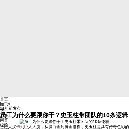
首页
jopen
资讯
11年前
发布
项目
员工为什么要跟你干？史玉柱带团队的10条逻辑
文库
问答
经验
从巨人汉卡到巨人大厦，从脑白金到黄金搭档，史玉柱是具有传奇色彩的