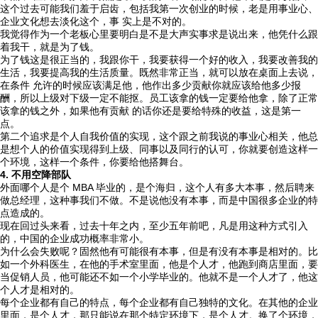
这个过去可能我们羞于启齿，包括我第一次创业的时候，老是用事业心、
企业文化想去淡化这个，事 实上是不对的。
我觉得作为一个老板心里要明白是不是大声实事求是说出来，他凭什么跟
着我干，就是为了钱。
为了钱这是很正当的，我跟你干，我要获得一个好的收入，我要改善我的
生活，我要提高我的生活质量。既然非常正当，就可以放在桌面上去说，
在条件 允许的时候应该满足他，他作出多少贡献你就应该给他多少报
酬，所以上级对下级一定不能抠。员工该拿的钱一定要给他拿，除了正常
该拿的钱之外，如果他有贡献 的话你还是要给特殊的收益，这是第一
点。
第二个追求是个人自我价值的实现，这个跟之前我说的事业心相关，他总
是想个人的价值实现得到上级、同事以及同行的认可，你就要创造这样一
个环境，这样一个条件，你要给他搭舞台。
4. 不用空降部队
外面哪个人是个 MBA 毕业的，是个海归，这个人有多大本事，然后聘来
做总经理，这种事我们不做。不是说他没有本事，而是中国很多企业的特
点造成的。
现在回过头来看，过去十年之内，至少五年前吧，凡是用这种方式引入
的，中国的企业成功概率非常小。
为什么会失败呢？固然他有可能很有本事，但是有没有本事是相对的。比
如一个外科医生，在他的手术室里面，他是个人才，他跑到商店里面，要
当促销人员，他可能还不如一个小学毕业的。他就不是一个人才了，他这
个人才是相对的。
每个企业都有自己的特点，每个企业都有自己独特的文化。在其他的企业
里面，是个人才，那只能说在那个特定环境下，是个人才。换了个环境，