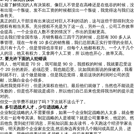
让最了解情况的人有决策权。像巨人不管是在高峰还是在低谷的时候，没
有出现一个叛徒。发不出工资的时候都没出一个叛徒，我觉得这与我们这
条有关。
真正的巨人干部没有出来说过对巨人不利的话的，这与这些干部得到充分
授权有相当关系。充分授权不光是为了这一点，另外一点，公司工作效率
会提高，一个企业在人数不变的情况下，作出的贡献更高。
过去我们管全国市场，月销售额在三四千万的时候，总部有 300 多人从
事管理。现在一年有 10 多亿的销售额，我们总部真正实行管理的全部人
员只有十几个，但是管得也非常好，但每个人他都有权力。一个人干几个
人的活，他又有权力，又拿两个人工资，所 以他也开心，效率又高。
7. 要允许下面的人犯错误
用人，他可能是 70 分，我可能是 90 分，我授权的时候，我就要忍受这
个 20 分的差距。必须忍受，我也能忍受。比如我前面说的保健酒，我看
到就不行。这个做是能做，但是我总觉得，最后这块的利润对公司的贡
献，比脑白金会小很多。
虽然我觉得不行，但是决策权在他们。最后他们就做了，当然也不能说是
失败的，但是也不能说是成功，所以他们自己后来也觉得我当时的提示是
对的。
但交一次学费不就好了吗？下次就不这么干了。
8. 多引进战术人才，少引进战略人才
企业制定战略的人不需要很多，如果一个企业制定战略的人太多，就会整
天在一起夸夸其谈。制定战略的人是谁呢？就是公司董事长，他定的。然
后他负 责到处打听消息，开拓知识面;如去读书，今天跑这个经济学家去
听，明天跑那个企业家去交流;然后身边再安排几个顾问或高层人员，进