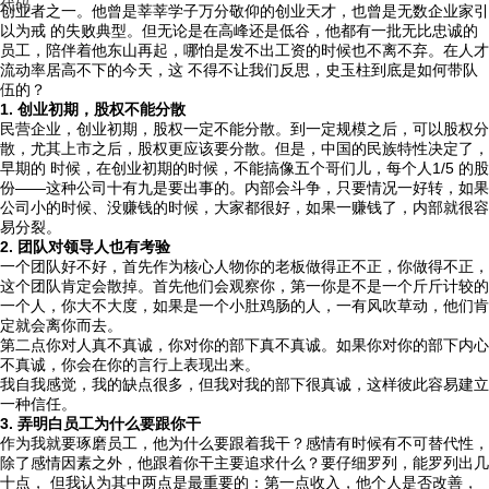
代码
创业者之一。他曾是莘莘学子万分敬仰的创业天才，也曾是无数企业家引
以为戒 的失败典型。但无论是在高峰还是低谷，他都有一批无比忠诚的
员工，陪伴着他东山再起，哪怕是发不出工资的时候也不离不弃。在人才
流动率居高不下的今天，这 不得不让我们反思，史玉柱到底是如何带队
伍的？
1. 创业初期，股权不能分散
民营企业，创业初期，股权一定不能分散。到一定规模之后，可以股权分
散，尤其上市之后，股权更应该要分散。但是，中国的民族特性决定了，
早期的 时候，在创业初期的时候，不能搞像五个哥们儿，每个人1/5 的股
份——这种公司十有九是要出事的。内部会斗争，只要情况一好转，如果
公司小的时候、没赚钱的时候，大家都很好，如果一赚钱了，内部就很容
易分裂。
2. 团队对领导人也有考验
一个团队好不好，首先作为核心人物你的老板做得正不正，你做得不正，
这个团队肯定会散掉。首先他们会观察你，第一你是不是一个斤斤计较的
一个人，你大不大度，如果是一个小肚鸡肠的人，一有风吹草动，他们肯
定就会离你而去。
第二点你对人真不真诚，你对你的部下真不真诚。如果你对你的部下内心
不真诚，你会在你的言行上表现出来。
我自我感觉，我的缺点很多，但我对我的部下很真诚，这样彼此容易建立
一种信任。
3. 弄明白员工为什么要跟你干
作为我就要琢磨员工，他为什么要跟着我干？感情有时候有不可替代性，
除了感情因素之外，他跟着你干主要追求什么？要仔细罗列，能罗列出几
十点， 但我认为其中两点是最重要的：第一点收入，他个人是否改善，