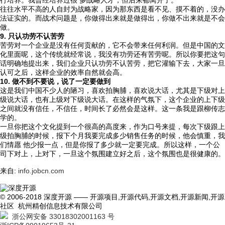
行培养。我曾经培养过很 多战略人才，但后来都离开了。
往往水平不高的人自封为战略家，因为那东西是看不见、摸不着的，没办
法证实的。而战术问题是，你做得出来就是做得出，你做不出来就是不会
做。
9. 只认功劳不认苦劳
苦劳对一个企业是没有任何贡献的，它不会带来任何利润。但是中国的文
化里面呢，这个传统就经常说，我没有功劳还有苦劳呢。所以你要把这句
话明确地提出来，我们企业只认功劳不认苦劳，把它灌输下去，大家一旦
认可之后，这样企业的效率自然就会高。
10. 做不到不要说，说了一定要做到
这是我们中国不少人的陋习，喜欢拍胸脯，喜欢说大话，尤其是下级对上
级说大话，也有上级对下级说大话。在这样的气氛下，这个企业的上下级
之间就没有信任，不信任，时间长了必然会是这样。这一条我是跟柳传志
学的。
一旦你把这个文化提到一个很高的高度来，作为口号来提，每次下级跟上
级拍胸脯的时候，报下个月我要完成多少销售任务的时候，他会慎重，我
们情愿 他少报一点，但是你报了多少就一定要完成。所以这样，一个公
司下对上，上对下，一旦这个氛围建立好之后，这个氛围也是很健康的。
来自:
info.jobcn.com
© 2006-2018 深度开源 —— 开源项目,开源代码,开源文档,开源新闻,开源
社区 杭州精创信息技术有限公司
浙公网安备 33018302001163 号