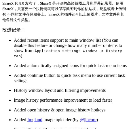
ShareX 10.8.0 发布了，ShareX 是开源的高级截图工具和屏幕记录器。使用
ShareX，只需要一个快捷键就可以保存截图到你的粘贴板，硬盘或者上传到
40 不同的文件存储服务上。ShareX 的插件还可以上传图片，文本文件和其
他各种文件类型。
改进记录：
Added recent items support to main window list (You can
disable this feature or change how many number of items to
show from
Application settings window -> History
)
tab
Added automatically assigned icons for quick task menu items
Added continue button to quick task menu to use current task
settings
History window layout and filtering improvements
Image history performance improvement to load faster
Added open history & open image history hotkeys
Added
Imgland
image uploader (by
@jibcore
)