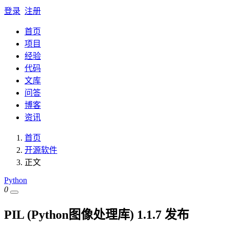
登录
注册
首页
项目
经验
代码
文库
问答
博客
资讯
首页
开源软件
正文
Python
0
PIL (Python图像处理库) 1.1.7 发布