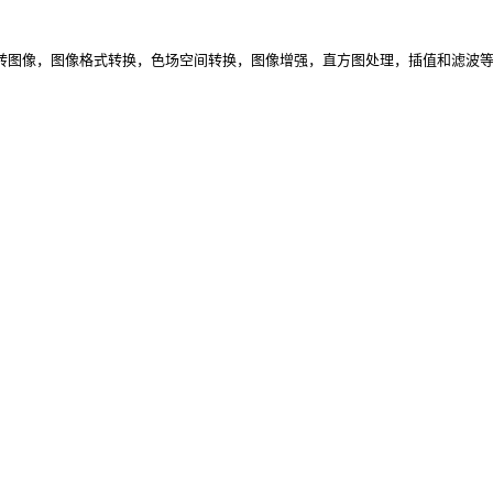
空间转换，图像增强，直方图处理，插值和滤波等等。虽然在这个软件包上要实现类似MATLAB中的复杂的图