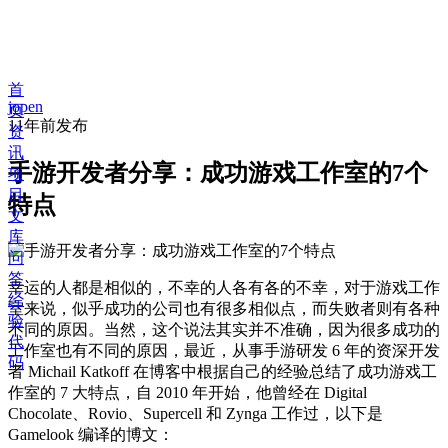
首
jopen
页
11年前
发布
资
讯
手游开发者分享：成功游戏工作室的7个
项
目
特点
文
库
问
答
幸运的人都是相似的，不幸的人各有各的不幸，对于游戏工作
经
室来说，似乎成功的公司也有很多相似点，而失败者则有各种
验
不同的原因。当然，这个说法其实并不准确，因为很多成功的
代
工作室也有不同的原因，最近，从事手游研发 6 年的资深开发
码
者 Michail Katkoff 在博客中根据自己的经验总结了成功游戏工
作室的 7 大特点，自 2010 年开始，他曾经在 Digital
Chocolate、Rovio、Supercell 和 Zynga 工作过，以下是
Gamelook 编译的博文：