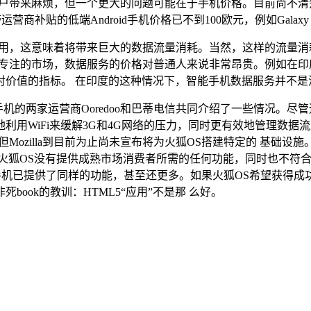
户带来麻烦，但一个更大的问题可能在于手机价格。目前尚不清楚
运营商补贴的低端Android手机价格已不到100欧元，例如Galaxy Y和
这意味着将带来巨大的数据流量消耗。当然，这样的流量消耗与收看Ne
专注的市场，数据服务的价格对普通人来说非常昂贵。例如在印度
相对价值的指标。 在印度的这种情况下，智能手机数据服务并不
cs)与火狐OS手机的两家运营商Ooredoo和巴蒂电信共同介绍了一
iFi来缓解3G和4G网络的压力，同时更有效地管理数据流量消耗。诺
Mozilla到目前为止尚未宣布将为火狐OS搭建特定的 基础设
OS没有提供成熟市场消费者所需的任何功能，同时也不符合新兴市
id手机已提供了同样的功能，甚至还更多。如果火狐OS希望获得
book的教训：HTML5“应用”不是那 么好。