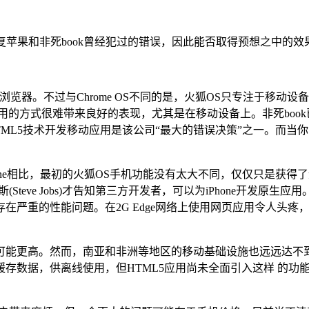
在重复苹果和非死book曾经犯过的错误，因此能否取得预想之中的
x的网页浏览器。不过与Chrome OS不同的是，火狐OS只专注
用的方式很难带来良好的表现，尤其是在移动设备上。非死book
至认为，利用HTML5技术开发移动应用是该公司“最大的错误决策”之一。
one相比，最初的火狐OS手机功能没有太大不同，仅仅只是获得了
teve Jobs)才告知第三方开发者，可以为iPhone开发
用存在严重的性能问题。在2G Edge网络上使用网页应用令人头
要求可能更高。然而，南亚和非洲等地区的移动基础设施也远远达不
存数据，供离线使用，但HTML5应用尚未全面引入这样 的功