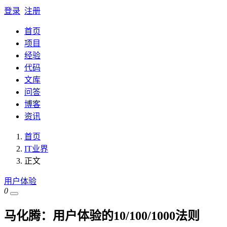
登录
注册
首页
项目
经验
代码
文库
问答
博客
资讯
首页
IT业界
正文
用户体验
0
马化腾：用户体验的10/100/1000法则