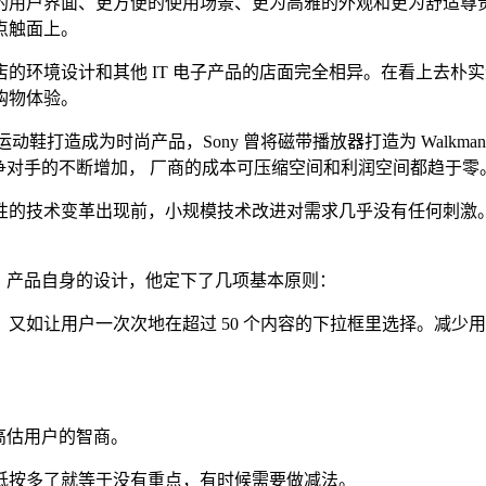
用户界面、更方便的使用场景、更为高雅的外观和更为舒适尊贵
点触面上。
环境设计和其他 IT 电子产品的店面完全相异。在看上去朴
购物体验。
鞋打造成为时尚产品，Sony 曾将磁带播放器打造为 Walkm
争对手的不断增加， 厂商的成本可压缩空间和利润空间都趋于零
技术变革出现前，小规模技术改进对需求几乎没有任何刺激。这
、产品自身的设计，他定下了几项基本原则：
又如让用户一次次地在超过 50 个内容的下拉框里选择。减少
高估用户的智商。
低按多了就等于没有重点，有时候需要做减法。