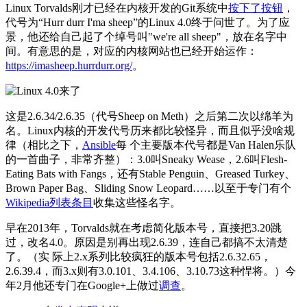
Linux Torvalds刚才已经在内核开发的Git系统中
按下了按钮
，
代号为“Hurr durr I'ma sheep”的Linux 4.0终于问世了。为了应
景，他还给自己起了个绰号叫"we're all sheep"，放在名字中
间。有意思的是，对应的内核网站也已经开始运作：
https://imasheep.hurrdurr.org/
。
这是2.6.34/2.6.35（代号Sheep on Meth）之后第二次以绵羊为
名。Linux内核的开发代号历来都比较怪异，而且似乎没啥规
律（相比之下，
Ansible
每 个主要版本代号都是Van Halen乐队
的一首曲子，非常齐整）：3.0叫Sneaky Wease，2.6叫Flesh-
Eating Bats with Fangs，还有Stable Penguin、Greased Turkey、
Brown Paper Bag、Sliding Snow Leopard……以至于专门有个
Wikipedia列表条目
收集这些怪名字。
早在2013年，Torvalds就在考虑简化版本号，直接把3.20跳
过，改名4.0。原因是别再出现2.6.39，连自己都搞不太清楚
了。（实 际上2.x系列比较疯狂的版本号包括2.6.32.65，
2.6.39.4，而3.x则有3.0.101、3.4.106、3.10.73这种悍将。）今
年2月他还专门在Google+上做过
调查
。