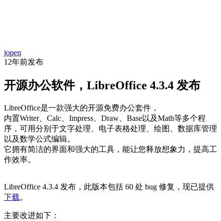
首
资
项
文
问
经
代
页
jopen
讯
目
库
答
验
码
12年前
发布
开源办公软件，LibreOffice 4.3.4 发布
LibreOffice是一款强大的开源免费办公套件，
内置Writer、Calc、Impress、Draw、Base以及Math等多个程
序，可用分别于文字处理、电子表格处理、绘图、数据库管理
以及数学公式编辑。
它拥有简洁的界面和强大的工具，能让您释放想象力，提高工
作效率。
LibreOffice 4.3.4 发布，此版本包括 60 处 bug 修复，现已提供
下载
。
主要改进如下：