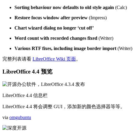
Sorting behaviour now defaults to old style again
(Calc)
Restore focus window after preview
(Impress)
Chart wizard dialog no longer ‘cut off’
Word count with recorded changes fixed
(Writer)
Various RTF fixes, including image border import
(Writer)
完整列表请看
LibreOffice Wiki 页面
。
LibreOffice 4.4 预览
LibreOffice 4.4 信息栏
LibreOffice 4.4 将会调整 GUI，添加新的颜色选择器等等。
via
omgubuntu