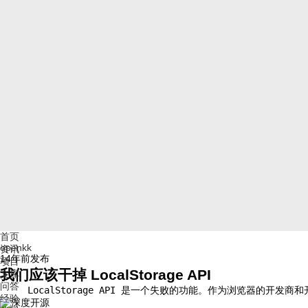
首页
openkk
资讯
14年前
发布
项目
我们应该干掉 LocalStorage API
文库
问答
     LocalStorage API 是一个失败的功能。作为浏览器的开发商和开发
经验