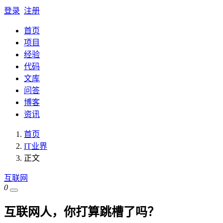
登录
注册
首页
项目
经验
代码
文库
问答
博客
资讯
首页
IT业界
正文
互联网
0
互联网人，你打算跳槽了吗？