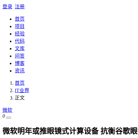
登录
注册
首页
项目
经验
代码
文库
问答
博客
资讯
首页
IT业界
正文
微软
0
微软明年或推眼镜式计算设备 抗衡谷歌眼