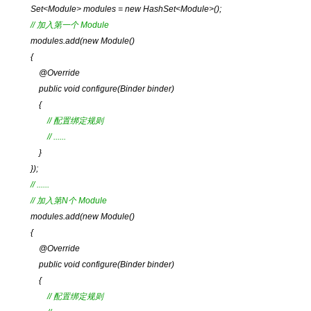
Set<Module> modules = new HashSet<Module>();
// 加入第一个 Module
modules.add(new
Module
()
{
@Override
public void configure(Binder binder)
{
// 配置绑定规则
// ......
}
});
// ......
// 加入第N个 Module
modules.add(new
Module
()
{
@Override
public void configure(Binder binder)
{
// 配置绑定规则