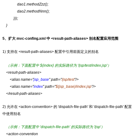
dao1.methodZzz();
dao2.methodNnn();
}});
}
5、扩大 mvc-confing.xml 中 <result-path-aliases> 别名配置应用范围
1) 支持在 <result-path-aliases> 配置中引用前面定义的别名
（示例：下面配置中 ${index} 的实际路径为 '/jsp/test/index.jsp'）
<result-path-aliases>
<alias name="
jsp_base
" path="
/jsp/test
"/>
<alias name="
index
" path="
${jsp_base}/index.jsp
"/>
</result-path-aliases>
2) 允许在 <action-convention> 的 'dispatch-file-path' 和 'dispatch-file-path' 配置
中使用别名
（示例：下面配置中 'dispatch-file-path' 的实际路径为 '/jsp'）
<action-convention