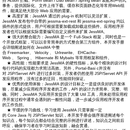
持 Action 拦截、Form Bean / Dao Bean / Spring Bean 装配和声明式
事务，提供国际化、文件上传下载、缓存和页面静态化等常用Web组
件，能满足绝大部分 Web 应用的需要。
★ 高度扩展：
JessMA 通过的 plug-in 机制可以灵活扩展，
JessMA 发布包中自带的 jessma-ext-rest 和 jessma-ext-spring 均以
插件的形式提供，用户可根据需要加载或卸载这些插件。应用程序开
发者也可以根据实际需要编写自定义插件来扩展 JessMA。
★ 强大的整合能力：
JessMA 是一个 Full-Stack 框架，同时也是一
个开放式框架，可以以非常简单的方式整合第三方组件。本开发手册
会详细阐述如何在 JessMA 中整
合 Freemarker、 Velocity 、 Urlrewrite、 EHCache-
Web 、 Spring 、 Hibernate 和 Mybaits 等常用框架和组件。
★ 高性能：
性能要求是 JessMA 的硬性指标，从每个模块的设计到
每行代码的实现都力求简洁高效。另外，Portal-Basi c并没有
对 JSP/Servet API 进行过多封装，开发者仍然使用 JSP/Servet API 开
发应用程序，没有过多的迂回，性能得到保证。
★ 优秀的使用体验：
JessMA 的设计目标之一是提供良好的开发体
验，尽量减少应用程序开发者的工作，API 的设计力求简单、完整、明
确。同时，JessMA 为应用开发提供了大量 Util 工具，用来处理应用程
序开发过程中通常会遇到的一般性问题，进一步减少应用程序开发者
的工作负担。
★ 平缓的学习曲线：
学习使用 JessMA 只需掌握一定
的 Core Java 与 JSP/Servlet 知识，本开发手册会循序渐进阐述每个
知识点，每个知识点都会结合完整的示例进行讲述，知识点之间前后
呼应，确保学习者在学习时温故知新，融会贯通。