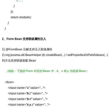
// ......
}
});
return modules;
}
}
2、Form Bean 支持联级属性注入
1
) @FormBean 注解支持注入联级属性
2
) org.jessma.util.BeanHelper 的 createBean(...) / setPropertiesOrFieldValues(...)
列方法支持联级装配 Bean
（例如：下面的 Form 对应的 Bean 中，b、x 和 y 为联级 Bean）
<form>
<input name="a" value="...">
<input name="
b
.c" value="...">
<input name="
b
.d" value="...">
<input name="
x
.
y
.z" value="...">