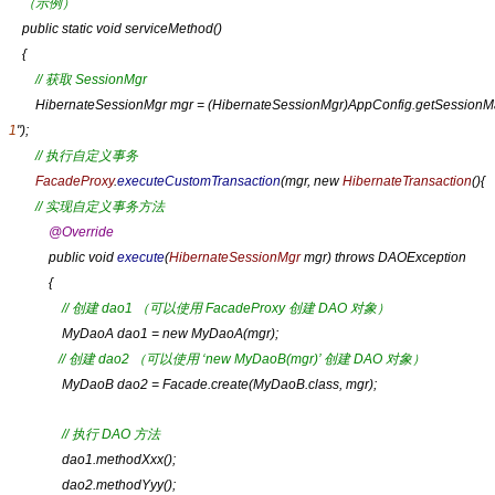
（示例）
public static void serviceMethod()
{
// 获取 SessionMgr
HibernateSessionMgr mgr = (HibernateSessionMgr)AppConfig.getSessionM
1
");
// 执行自定义事务
FacadeProxy
.
executeCustomTransaction
(mgr, new
HibernateTransaction
(){
// 实现自定义事务方法
@Override
public void
execute
(
HibernateSessionMgr
mgr) throws DAOException
{
// 创建 dao1 （可以使用 FacadeProxy 创建 DAO 对象）
MyDaoA dao1 = new MyDaoA(mgr);
// 创建 dao2 （可以使用 ‘new MyDaoB(mgr)’ 创建 DAO 对象）
MyDaoB dao2 = Facade.create(MyDaoB.class, mgr);
// 执行 DAO 方法
dao1.methodXxx();
dao2.methodYyy();