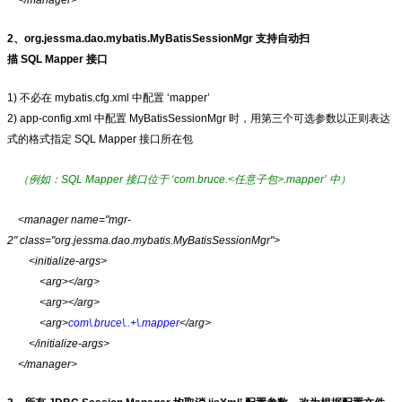
</manager>
2、org.jessma.dao.mybatis.MyBatisSessionMgr 支持自动扫
描 SQL Mapper 接口
1) 不必在 mybatis.cfg.xml 中配置 ‘mapper’
2) app-config.xml 中配置 MyBatisSessionMgr 时，用第三个可选参数以正则表达
式的格式指定 SQL Mapper 接口所在包
（例如：SQL Mapper 接口位于 ‘com.bruce.<任意子包>.mapper’ 中）
<manager name="mgr-
2" class="org.jessma.dao.mybatis.MyBatisSessionMgr">
<initialize-args>
<arg></arg>
<arg></arg>
<arg>
com\.bruce\..+\.mapper
</arg>
</initialize-args>
</manager>