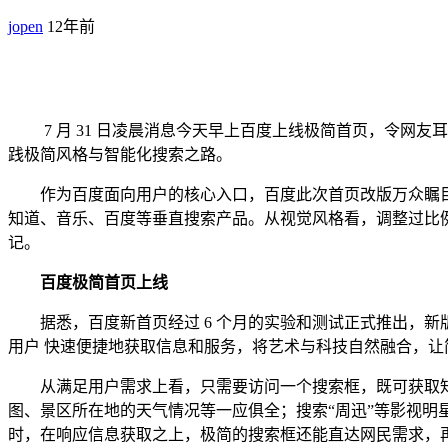
jopen
12年前
7 月 31 日凌晨消息今天早上百度上线极简首页，令网友耳
践极简风格与智能化搜索之路。
作为百度面向用户的核心入口，百度此次首页改版万众瞩目。从整
知道、音乐、百度等垂直搜索产品。从视觉风格看，调整过比例
记。
百度极简首页上线
据悉，百度新首页经过 6 个月的实验和测试正式推出，新
用户 快速便捷地获取信息和服务，将艺术与科技自然融合，让
从满足用户需求上看，只需要访问一个搜索框，既可获取知心
图、景区所在地的天气情况等一应俱全；搜索“周迅”等影视明星
时，在响应信息获取之上，极简的搜索框还能直达网民需求，再