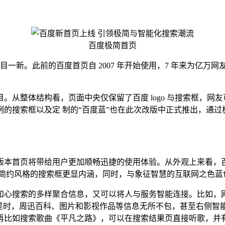
百度极简首页
目一新。此前的百度首页自 2007 年开始使用，7 年来为亿万
体结构看，页面中央仅保留了百度 logo 与搜索框，网友可
的搜索框以及定 制的“百度蓝”也在此次改版中正式推出，通过极
版本首页将带给用户更加顺畅迅捷的使用体验。从外观上来看，
简约风格的搜索框更显内涵，同时，与象征智慧的互联网之色蓝
搜索的多样聚合信息，又可以将人与服务智能连接。比如，网友
时，周迅百科、图片和影视作品等信息无所不包，甚至右侧智能推
比如搜索歌曲《平凡之路》，可以在搜索结果页直接听歌，并有