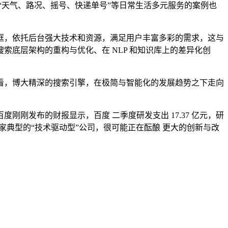
“天气、路况、摇号、快递单号”等日常生活多元服务的案例也
框，依托后台强大技术和资源，满足用户丰富多彩的需求，这与
搜索底层架构的重构与优化、在 NLP 和知识库上的差异化创
，博大精深的搜索引擎，在极简与智能化的发展趋势之下走向
发布的财报显示，百度 二季度研发支出 17.37 亿元，研
家典型的“技术驱动型”公司，很可能正在酝酿 更大的创新与改