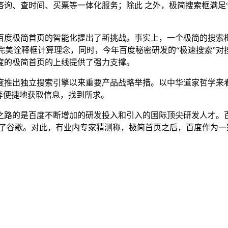
询、查时间、买票等一体化服务；除此 之外，极简搜索框满足
百度极简首页的智能化提出了新挑战。事实上，一个极简的搜索
次完美诠释框计算理念，同时，今年百度秘密研发的“极速搜索”对
度的极简首页的上线提供了强力支撑。
推出独立搜索引擎以来重要产品战略举措。以中华道家哲学来看
等便捷地获取信息，找到所求。
是百度不断增加的研发投入和引入的国际顶尖研发人才。百度刚刚
超过了谷歌。对此，有业内专家猜测称，极简首页之后，百度作为一