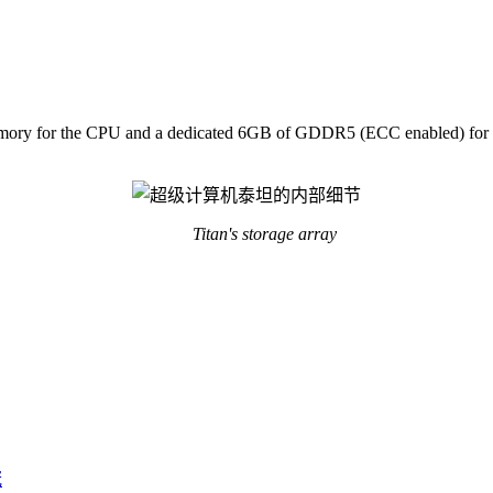
or the CPU and a dedicated 6GB of GDDR5 (ECC enabled) for the
Titan's storage array
冠