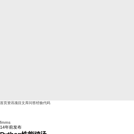
首页
资讯
项目
文库
问答
经验
代码
fmms
14年前
发布